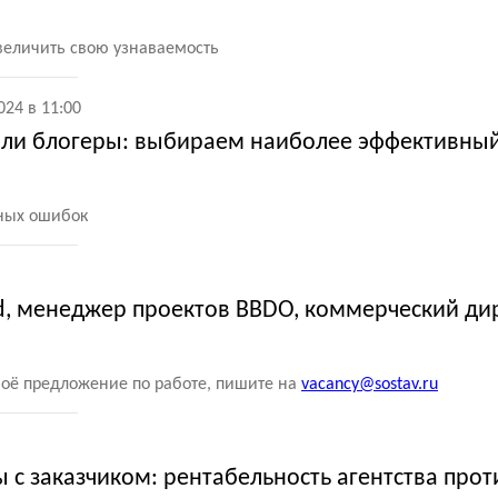
величить свою узнаваемость
024 в 11:00
или блогеры: выбираем наиболее эффективны
нных ошибок
, менеджер проектов BBDO, коммерческий ди
воё предложение по работе, пишите на
vacancy@sostav.ru
с заказчиком: рентабельность агентства прот