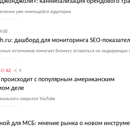
 и «Джонджоли»: каннибализация брендового тр
влечения уже имеющейся аудитории
4:00
и hh.ru: дашборд для мониторинга SEO-показате
азных источников помогает бизнесу оставаться на лидирующих 
62
4
 происходит с популярным американским
мом деле
иального закрытия YouTube
пной для МСБ: мнение рынка о новом инструм