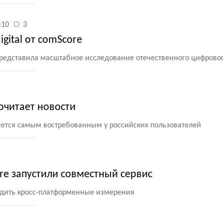
:10
3
gital от comScore
редставила масштабное исследование отечественного цифрово
очитает новости
ется самым востребованным у российских пользователей
re запустили совместный сервис
одить кросс-платформенные измерения