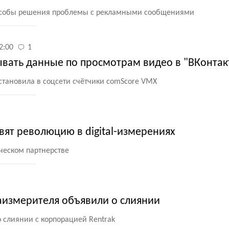
пособы решения проблемы с рекламными сообщениями
2:00
1
ывать данные по просмотрам видео в "ВКонтак
становила в соцсети счётчики comScore VMX
вят революцию в digital-измерениях
ческом партнерстве
измерителя объявили о слиянии
 слиянии с корпорацией Rentrak