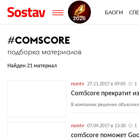
БЛОГИ
СП
#
COMSCORE
подборка материалов
Найден 21 материал
nontv
27.11.2017 в 09:05
1
СomScore прекратит и
В компании решение объяснили
nontv
07.04.2017 в 13:30
1
comScore поможет Goo