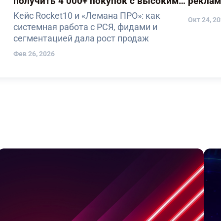
получить 4 000+ покупок с высоким
реклам
чеком за девять месяцев
предъя
Кейс Rocket10 и «Лемана ПРО»: как
Окт 24, 2
системная работа с РСЯ, фидами и
сегментацией дала рост продаж
Фев 26, 2026