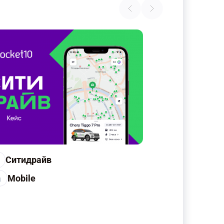
Ситидрайв
а
Mobile