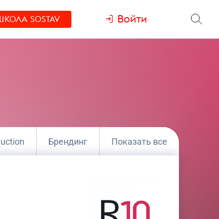
Войти
ШКОЛА
SOSTAV
uction
Брендинг
Показать все
г
Медиа
Полный цикл