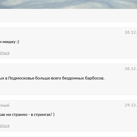
26.12
и мишку :)
аться
26.12
ых в Подмосковье больше всего бездомных барбосов.
тный
29.12
ак ни странно - в стрингах! )
аться