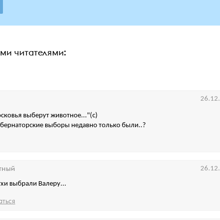
ими читателями:
26.12
ковья выберут животное..."(с)
убернаторские выборы недавно только были..?
тный
26.12
ухи выбрали Валеру...
аться