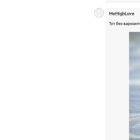
MeHighLove
Тут без вариант