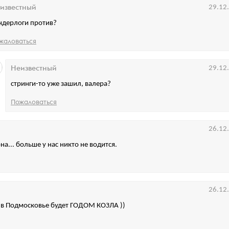
известный
29.12
ндерлоги против?
жаловаться
Неизвестный
29.12
стринги-то уже зашил, валера?
Пожаловаться
26.12
а... больше у нас никто не водится.
26.12
 в Подмосковье будет ГОДОМ КОЗЛА ))