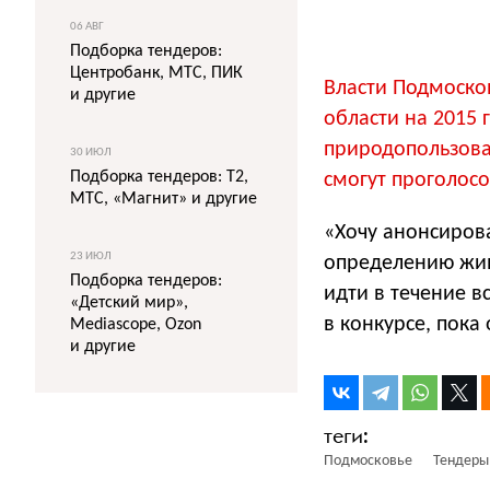
06 АВГ
Подборка тендеров:
Центробанк, МТС, ПИК
Власти Подмоско
и другие
области на 2015
природопользова
30 ИЮЛ
Подборка тендеров: T2,
смогут проголосо
МТС, «Магнит» и другие
«Хочу анонсиров
23 ИЮЛ
определению жив
Подборка тендеров:
идти в течение в
«Детский мир»,
в конкурсе, пока 
Mediascope, Ozon
и другие
Подмосковье
Тендеры