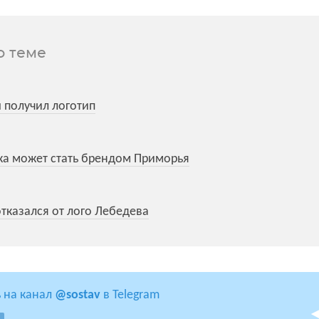
о теме
ы получил логотип
а может стать брендом Приморья
отказался от лого Лебедева
 на канал
@sostav
в Telegram