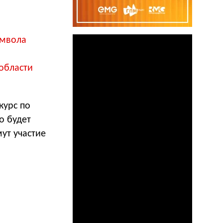
имвола
области
курс по
о будет
ут участие