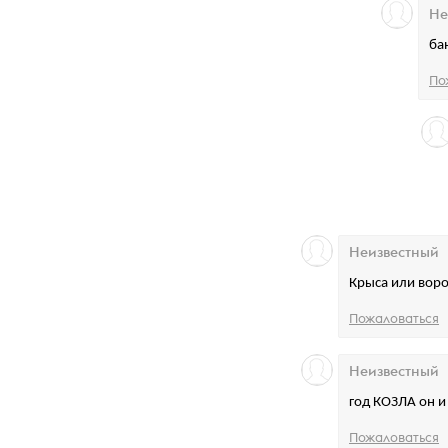
Не
ба
По
Неизвестный
Крыса или ворон
Пожаловаться
Неизвестный
год КОЗЛА он и
Пожаловаться