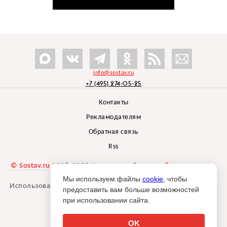
info@sostav.ru
+7 (495) 274-05-25
Контакты
Рекламодателям
Обратная связь
Rss
© Sostav.ru
1998-2026 Независимый проект
брендингового
агентства Depot
Мы используем файлы
cookie
, чтобы
Использование материалов Sostav.ru допустимо только при
предоставить вам больше возможностей
указании источника.
при использовании сайта.
Дизайн сайта -
Liqium
.
18+
OK