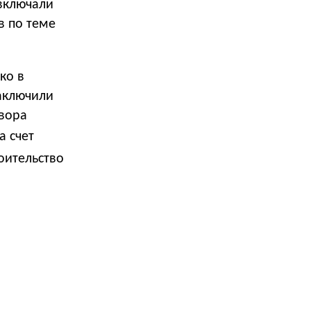
включали
в по теме
ко в
заключили
овора
а счет
оительство