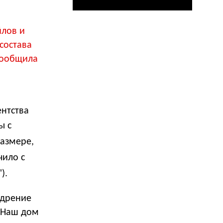
йлов и
состава
 сообщила
нтства
ы с
азмере,
чило с
).
едрение
"Наш дом