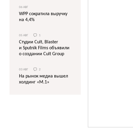
06 АВГ
WPP сократила выручку
на 4,4%
05 АВГ
1
Студии Cult, Blaster
и Sputnik Films объявили
о создании Cult Group
03 АВГ
2
На рынок медиа вышел
холдинг «М.1»