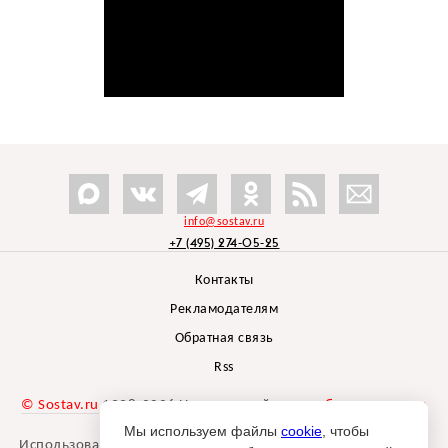
info@sostav.ru
+7 (495) 274-05-25
Контакты
Рекламодателям
Обратная связь
Rss
© Sostav.ru
1998-2026 Независимый проект
брендингового
агентства Depot
Мы используем файлы
cookie
, чтобы
Использование материалов Sostav.ru допустимо только при