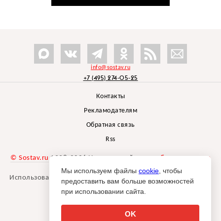
info@sostav.ru
+7 (495) 274-05-25
Контакты
Рекламодателям
Обратная связь
Rss
© Sostav.ru
1998-2026 Независимый проект
брендингового
агентства Depot
Мы используем файлы
cookie
, чтобы
Использование материалов Sostav.ru допустимо только при
предоставить вам больше возможностей
указании источника.
при использовании сайта.
Дизайн сайта -
Liqium
.
18+
OK