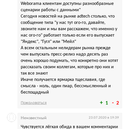
Weborama клиентам доступны разнообразные
сценарии работы с данными"
Сегодня новостей на рынке adtech столько, что
сообщение типа "у нас тут ого-го, давайте,
звоните нам и мы вам расскажем, что именно у
нас ого-го" работает только если его выпускает
"Яндекс", "Гугл" или "Мейл"
А всем остальным нелидерам рынка прежде
чем выпускать пресс-релиз надо десять раз
очень хорошо подумать, что конкретно они хотят
рассказать своим коллегам, которые про них и
так все знают
Иначе получается ярмарка тщеславия, где
смысла - ноль, один пиар, бессмысленный и
беспощадный
Пожаловаться
1
2
Неизвестный
23.07.2020 в 19:39
Чувствуется лёгкая обида в вашем комментарии