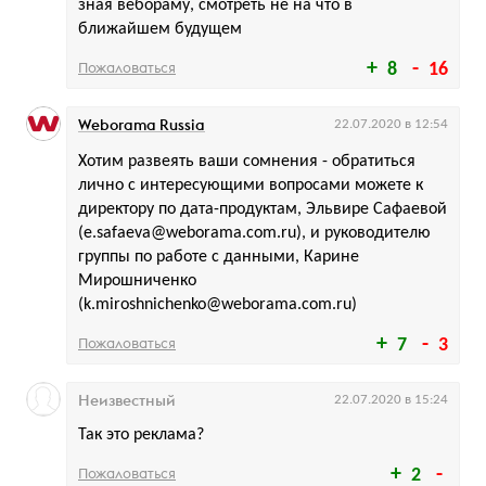
зная вебораму, смотреть не на что в
ближайшем будущем
Пожаловаться
8
16
Weborama Russia
22.07.2020 в 12:54
Хотим развеять ваши сомнения - обратиться
лично с интересующими вопросами можете к
директору по дата-продуктам, Эльвире Сафаевой
(e.safaeva@weborama.com.ru), и руководителю
группы по работе с данными, Карине
Мирошниченко
(k.miroshnichenko@weborama.com.ru)
Пожаловаться
7
3
Неизвестный
22.07.2020 в 15:24
Так это реклама?
Пожаловаться
2