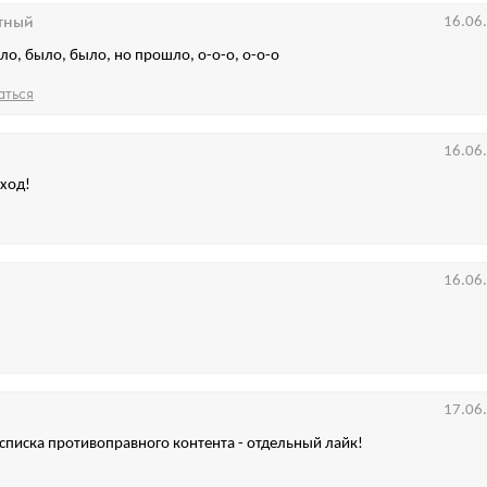
тный
16.06
ло, было, было, но прошло, о-о-о, о-о-о
аться
16.06
ход!
16.06
17.06
списка противоправного контента - отдельный лайк!