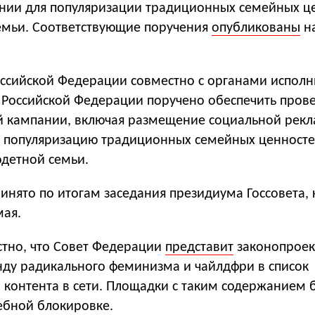
ии для популяризации традиционных семейных ц
емьи. Соответствующие поручения
опубликованы
на
оссийской Федерации совместно с органами испол
в Российской Федерации поручено обеспечить пров
 кампании, включая размещение социальной рекл
 популяризацию традиционных семейных ценност
одетной семьи.
инято по итогам заседания президиума Госсовета,
мая.
стно, что Совет Федерации
представит
законопроек
нду радикального феминизма и чайлдфри в список
 контента в сети. Площадки с таким содержанием 
ебной блокировке.