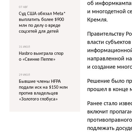
об информкампан
07 АВГ
и многодетной с
Суд США обязал Meta*
Кремля.
выплатить более $900
млн по делу о вреде
соцсетей для детей
Правительству Р
власти субъекто
31 ИЮЛ
информационной
Hasbro выиграла спор
направленной на
о «Свинке Пеппе»
и создание мног
29 ИЮЛ
Решение было пр
Бывшие члены HFPA
подали иск на $150 млн
прошел в конце 
против владельцев
«Золотого глобуса»
Ранее стало изве
включит пропага
противоправного
подлежать досуд