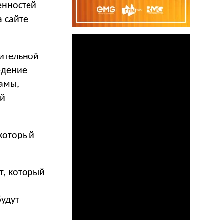
енностей
 сайте
нительной
едение
амы,
ей
 который
т, который
будут