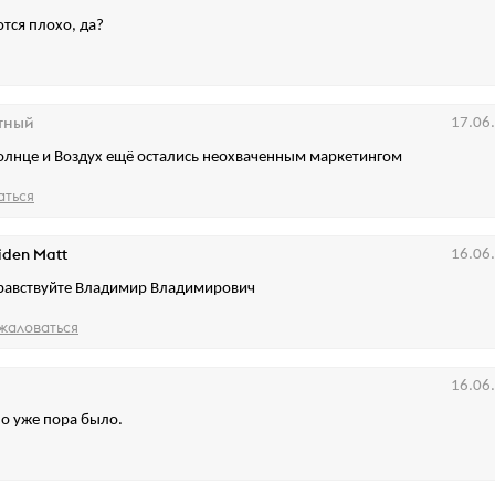
тся плохо, да?
тный
17.06
олнце и Воздух ещё остались неохваченным маркетингом
аться
iden Matt
16.06
равствуйте Владимир Владимирович
жаловаться
16.06
о уже пора было.