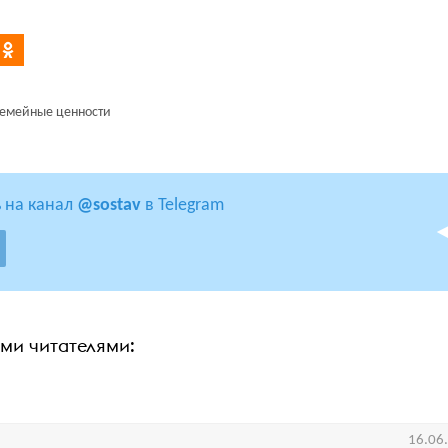
емейные ценности
 на канал
@sostav
в Telegram
ими читателями:
16.06