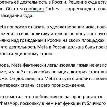
ретить её деятельность в России. Решение суда всту
но. Об этом
сообщает
Forbes — корреспондент изд
 заседании суда.
ta попросил отказать в удовлетворении иска, подч
зменила свою политику и теперь не допускает рус
силию над гражданами России на своих площадках.
 что деятельность Meta в России должна быть пре
 конституционному строю.
ора, Meta фактически легализовала «язык ненавис
ме, и у неё есть «особая позиция, которая стоит в
м». Он добавил, что Meta по сути становится поли
интересах страны своего происхождения.
р отметил, что требования не распространяются
hatsApp, поскольку в нём нет функции публичного