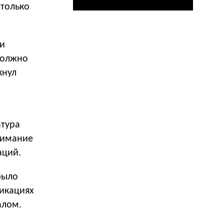
 только
ии
 должно
кнул
атура
нимание
аций.
было
ликациях
алом.