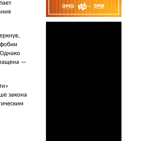
пает
ания
еркнув,
офобии
 Однако
кращена —
ти»
ыше закона
тическим