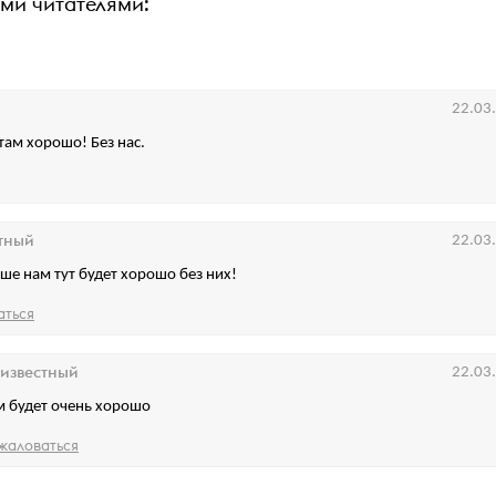
ими читателями:
22.03
там хорошо! Без нас.
тный
22.03
чше нам тут будет хорошо без них!
аться
известный
22.03
м будет очень хорошо
жаловаться