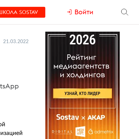
Войти
ШКОЛА
SOSTAV
21.03.2022
tsApp
ой
низацией