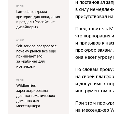
и постановил зап
06 АВГ
в силу немедлен
Lamoda раскрыла
присутствовал на
критерии для попадания
в раздел «Российские
дизайнеры»
Представитель Me
что корпорация и
06 АВГ
и призывов к на
Self-service повзрослел:
прокурор заявил,
почему рынок все еще
принимает его
она несёт угрозу
за «кабинет для
новичков»
По словам прокур
на своей платфор
06 АВГ
и допустимых нор
Wildberries
инструментом в 
зарегистрировала
десятки тематических
доменов для
При этом прокуро
мессенджера
на мессенджер W