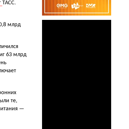
т
ТАСС.
0,8 млрд
личился
иг 63 млрд
ень
ключает
ронних
ыли те,
питания —