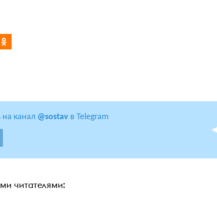
 на канал
@sostav
в Telegram
ими читателями: