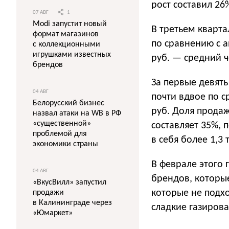
рост составил 26
07 АВГ
1
Modi запустит новый
В третьем кварта
формат магазинов
по сравнению с 
с коллекционными
игрушками известных
руб. — средний ч
брендов
За первые девять
04 АВГ
почти вдвое по с
Белорусский бизнес
руб. Доля прода
назвал атаки на WB в РФ
«существенной»
составляет 35%, 
проблемой для
в себя более 1,3 
экономики страны
В феврале этого 
04 АВГ
брендов, которые
«ВкусВилл» запустил
которые не подхо
продажи
в Калининграде через
сладкие газирова
«Юмаркет»