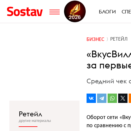
БЛОГИ
СП
РЕТЕЙЛ
БИЗНЕС
«ВкусВилл
за первые
Средний чек о
Ретейл
Оборот сети «Вку
другие материалы
по сравнению с п