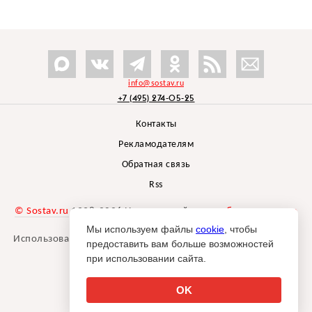
info@sostav.ru
+7 (495) 274-05-25
Контакты
Рекламодателям
Обратная связь
Rss
© Sostav.ru
1998-2026 Независимый проект
брендингового
агентства Depot
Мы используем файлы
cookie
, чтобы
Использование материалов Sostav.ru допустимо только при
предоставить вам больше возможностей
указании источника.
при использовании сайта.
Дизайн сайта -
Liqium
.
18+
OK