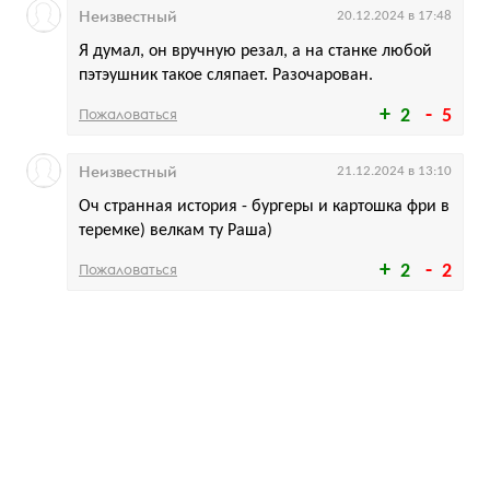
Неизвестный
20.12.2024 в 17:48
Я думал, он вручную резал, а на станке любой
пэтэушник такое сляпает. Разочарован.
Пожаловаться
2
5
Неизвестный
21.12.2024 в 13:10
Оч странная история - бургеры и картошка фри в
теремке) велкам ту Раша)
Пожаловаться
2
2