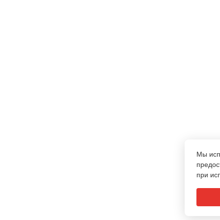
Мы ис
предос
при ис