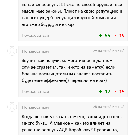
пытается вернуть !!!! уже не свое!!нарушает все
мыслимые законы, Плюет на свою репутацию и
наносит ущерб репутации крупной компании…
это уже абсурд, а не сюр
Пожаловаться
55
19
Неизвестный
29.04.2026 в 17:08
Звучит, как популизм. Негативная в данном
случае стратегия, так, чисто на заметку) если
больше восклицательных знаков поставить,
будет ещё эффектнее)) перешли на крик)
Пожаловаться
17
15
Неизвестный
28.04.2026 в 21:56
Когда по факту сказать нечего, в ход идёт очень
много букв... А главное – как это влияет на
решение вернуть АДВ Коробкову? Правильно,