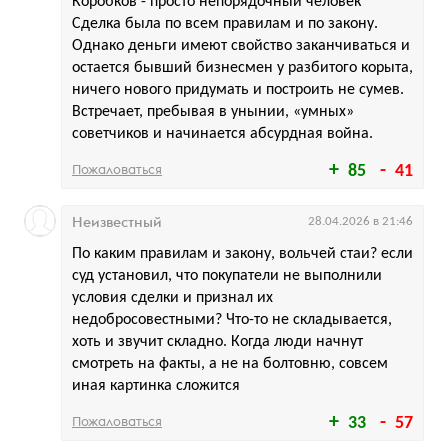
Коробков - просто непорядочный человек
Сделка была по всем правилам и по закону.
Однако деньги имеют свойство заканчиваться и
остается бывший бизнесмен у разбитого корыта,
ничего нового придумать и построить не сумев.
Встречает, пребывая в унынии, «умных»
советчиков и начинается абсурдная война.
Пожаловаться
85
41
Неизвестный
28.04.2026 в 21:46
По каким правилам и закону, вольчей стаи? если
суд установил, что покупатели не выполнили
условия сделки и признал их
недобросовестными? Что-то не складывается,
хоть и звучит складно. Когда люди начнут
смотреть на факты, а не на болтовню, совсем
иная картинка сложится
Пожаловаться
33
57