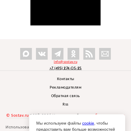
info@sostav.ru
+7 (495) 274-05-25
Контакты
Рекламодателям
Обратная связь
Rss
© Sostav.ru
1998-2026 Независимый проект
брендингового
агентства Depot
Мы используем файлы
cookie
, чтобы
Использование материалов Sostav.ru допустимо только при
предоставить вам больше возможностей