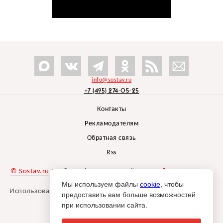
info@sostav.ru
+7 (495) 274-05-25
Контакты
Рекламодателям
Обратная связь
Rss
© Sostav.ru
1998-2026 Независимый проект
брендингового
агентства Depot
Мы используем файлы
cookie
, чтобы
Использование материалов Sostav.ru допустимо только при
предоставить вам больше возможностей
указании источника.
при использовании сайта.
Дизайн сайта -
Liqium
.
18+