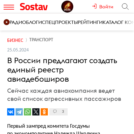
Войти
РАДИО
БЛОГИ
СПЕЦПРОЕКТЫ
РЕЙТИНГИ
КАТАЛОГ К
ТРАНСПОРТ
БИЗНЕС
25.05.2024
В России предлагают создать
единый реестр
авиадебоширов
Сейчас каждая авиакомпания ведет
свой список агрессивных пассажиров
3
Первый зампред комитета Госдумы
по экономполитике Надежда Школкина