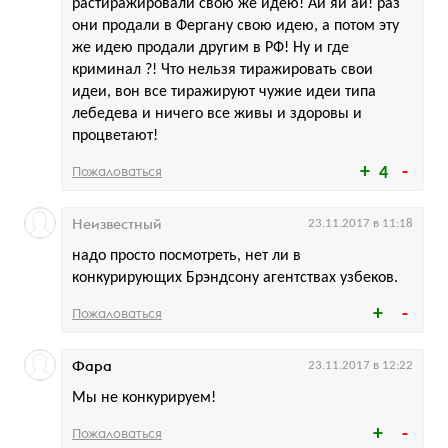
растиражировали свою же идею! Ай яй ай! раз
они продали в Фергану свою идею, а потом эту
же идею продали другим в РФ! Ну и где
криминал ?! Что нельзя тиражировать свои
идеи, вон все тиражируют чужие идеи типа
лебедева и ничего все живы и здоровы и
процветают!
Пожаловаться
4
Неизвестный
23.11.2017 в 11:18
надо просто посмотреть, нет ли в
конкурирующих Брэндсону агентствах узбеков.
Пожаловаться
Фара
23.11.2017 в 12:22
Мы не конкурируем!
Пожаловаться