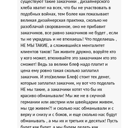
существуют такие заказчики , дизайнерского
хлеба хватит на всех, что бы не участвовать в
подобных войнах, тем более как показывает
великая дизайнерская практика, сколько не
разоблачай сворованное, оно не прибавит
заказчиков, все равно заказчиков не будет , если
ты не украдешь и не втюхаешь! Что поделаешь ,
НЕ МЫ ТАКИЕ, а сложившийся менталитет
клиентов таков! Так живите дружно, воруйте кто
у кого может, втюхивайте это заказчикам кто это
сможет! Ведь за велики блеф надо платит и
цена ему ровно такая сколько заплатил
заказчик. И это(велики Блеф) стоит тех денег,
которые заплатил заказчик, ну вот что поделать
НЕ мы такие, а заказчики хотят что бы их
красиво обманывали! Мы же не в скучной
германии или австрии или швейцарии живем,
мы где живем?! и сколько нас обманывали и с
верху и снизу и с боков, и еще сколько нас будут
обманывать , а мы их и третьих и десятых! Пусть
будет как будет, а мы будем делать как