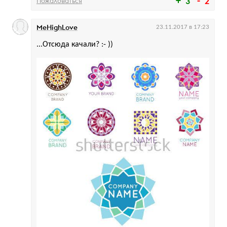
Пожаловаться
3
2
MeHighLove
23.11.2017 в 17:23
...Отсюда качали? :- ))