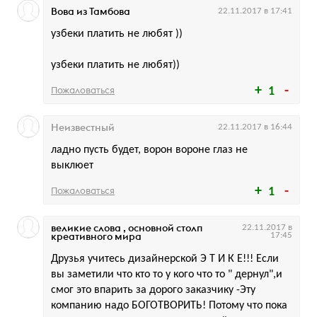
Вова из Тамбова
22.11.2017 в 17:41
узбеки платить не любят ))
узбеки платить не любят))
Пожаловаться
1
Неизвестный
22.11.2017 в 16:44
ладно пусть будет, ворон вороне глаз не
выклюет
Пожаловаться
1
великие слова , основной столп
22.11.2017 в
креативного мира
17:45
Друзья учитесь дизайнерской Э Т И К Е!!! Если
вы заметили что кто то у кого что то " дернул",и
смог это впарить за дорого заказчику -Эту
компанию надо БОГОТВОРИТЬ! Потому что пока