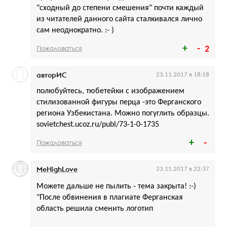
"сходный до степени смешения" почти каждый
из читателей данного сайта сталкивался лично
сам неоднократно. :- )
Пожаловаться
2
авторИС
23.11.2017 в 18:18
полюбуйтесь, тюбетейки с изображением
стилизованной фигуры перца -это Ферганского
региона Узбекистана. Можно погуглить образцы.
sovietchest.ucoz.ru/publ/73-1-0-1735
Пожаловаться
MeHighLove
23.11.2017 в 22:37
Можете дальше не пылить - тема закрыта! :-)
"После обвинения в плагиате Ферганская
область решила сменить логотип