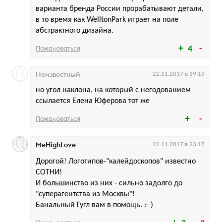
варианта бренда России прорабатывают детали,
в то время как WelltonPark играет на поле
абстрактного дизайна.
Пожаловаться
4
Неизвестный
22.11.2017 в 19:19
но угол наклона, на который с негодованием
ссылается Елена Юферова тот же
Пожаловаться
MeHighLove
22.11.2017 в 23:17
Дорогой! Логотипов-"калейдоскопов" известно
СОТНИ!
И большинство из них - сильно задолго до
"суперагентства из Москвы"!
Банальный Гугл вам в помощь. :- )