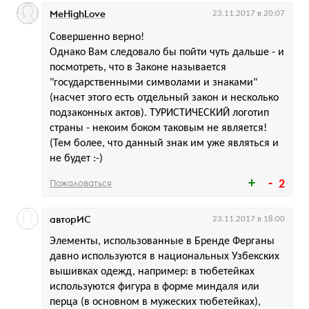
MeHighLove
23.11.2017 в 20:07
Совершенно верно!
Однако Вам следовало бы пойти чуть дальше - и
посмотреть, что в Законе называется
"государственными символами и знаками"
(насчет этого есть отдельный закон и несколько
подзаконных актов). ТУРИСТИЧЕСКИЙ логотип
страны - некоим боком таковым не является!
(Тем более, что данный знак им уже являться и
не будет :-)
Пожаловаться
2
авторИС
23.11.2017 в 18:00
Элементы, использованные в Бренде Ферганы
давно используются в национальных Узбекских
вышивках одежд, например: в тюбетейках
используются фигура в форме миндаля или
перца (в основном в мужеских тюбетейках),