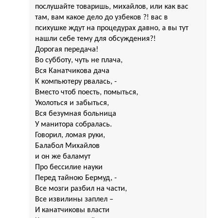
послушайте товаришь, михайлов, или как вас
там, вам какое дело до узбеков ?! ваc в
психушке ждут на процедурах давно, а вы тут
нашли себе тему для обсуждения?!
Дорогая передача!
Во субботу, чуть не плача,
Вся Канатчикова дача
К компьютеру рвалась, -
Вместо чтоб поесть, помыться,
Уколоться и забыться,
Вся безумная больница
У манитора собралась.
Говорил, ломая руки,
Балабол Михайлов
и он же баламут
Про бессилие науки
Перед тайною Бермуд, -
Все мозги разбил на части,
Все извилины заплел –
И канатчиковы власти