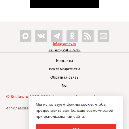
info@sostav.ru
+7 (495) 274-05-25
Контакты
Рекламодателям
Обратная связь
Rss
© Sostav.ru
1998-2026 Независимый проект
брендингового
агентства Depot
Мы используем файлы
cookie
, чтобы
Использование материалов Sostav.ru допустимо только при
предоставить вам больше возможностей
указании источника.
при использовании сайта.
Дизайн сайта -
Liqium
.
18+