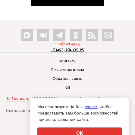
info@sostav.ru
+7 (495) 274-05-25
Контакты
Рекламодателям
Обратная связь
Rss
© Sostav.ru
1998-2026 Независимый проект
брендингового
агентства Depot
Мы используем файлы
cookie
, чтобы
Использование материалов Sostav.ru допустимо только при
предоставить вам больше возможностей
указании источника.
при использовании сайта.
Дизайн сайта -
Liqium
.
18+
OK