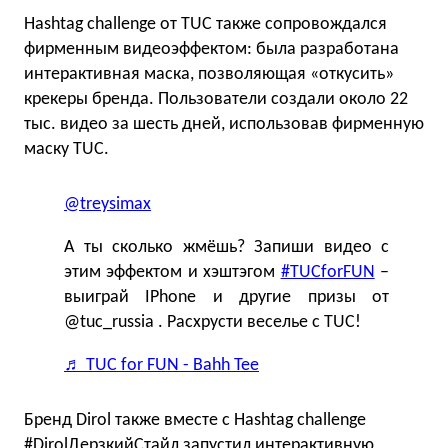
Hashtag challenge от TUC также сопровождался
фирменным видеоэффектом: была разработана
интерактивная маска, позволяющая «откусить»
крекеры бренда. Пользователи создали около 22
тыс. видео за шесть дней, использовав фирменную
маску TUC.
@treysimax
А ты сколько жмёшь? Запиши видео с
этим эффектом и хэштэгом
#TUCforFUN
–
выиграй IPhone и другие призы от
@tuc_russia . Расхрусти веселье с TUC!
♬ TUC for FUN - Bahh Tee
Бренд Dirol также вместе с Hashtag challenge
#DirolДерзкийСтайл запустил интерактивную