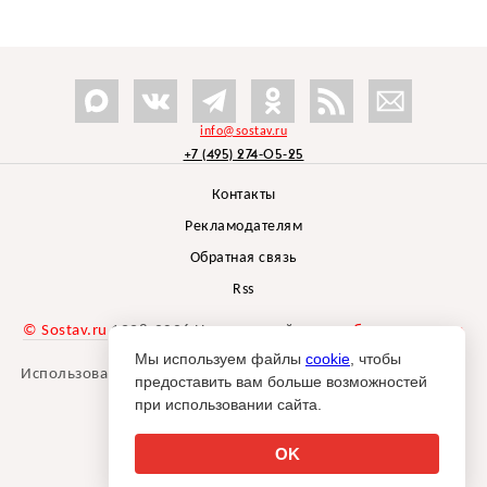
info@sostav.ru
+7 (495) 274-05-25
Контакты
Рекламодателям
Обратная связь
Rss
© Sostav.ru
1998-2026 Независимый проект
брендингового
агентства Depot
Мы используем файлы
cookie
, чтобы
Использование материалов Sostav.ru допустимо только при
предоставить вам больше возможностей
указании источника.
при использовании сайта.
Дизайн сайта -
Liqium
.
18+
OK