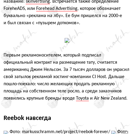
название:
skinvertising
. Встречается также определение
ForeheADS, или
Forehead Advertising
, которое обозначает
буквально
«
реклама на лбу». Ее бум пришелся на 2000-е
и был связан с «пузырем доткомов».
Первым рекламоносителем, который подписал
официальный контракт на размещение тату, считается
американец Джим Нельсон. За 7 тысяч долларов он украсил
свой затылок рекламой хостинг-компании CI Host. Дальше
пошло-поехало: число желающих продать рекламную
площадь на собственном теле росло, а среди заказчиков
появились крупные бренды вроде
Toyota
и Air New Zealand.
Reebok навсегда
Фото: markusschramm.net/project/reebok-forever/
Фото: