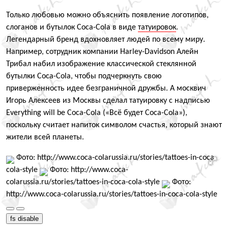
Только любовью можно объяснить появление логотипов,
слоганов и бутылок Coca-Cola в виде
татуировок
.
Легендарный бренд вдохновляет людей по всему миру.
Например, сотрудник компании Harley-Davidson Алейн
Трибал набил изображение классической стеклянной
бутылки Coca-Cola, чтобы подчеркнуть свою
приверженность идее безграничной дружбы. А москвич
Игорь Алексеев из Москвы сделал татуировку с надписью
Everything will be Coca-Cola
(
«Всё будет Coca-Cola»),
поскольку считает напиток символом счастья, который знают
жители всей планеты.
Фото: http://www.coca-colarussia.ru/stories/tattoes-in-coca-
cola-style
Фото: http://www.coca-
colarussia.ru/stories/tattoes-in-coca-cola-style
Фото:
http://www.coca-colarussia.ru/stories/tattoes-in-coca-cola-style
fs disable