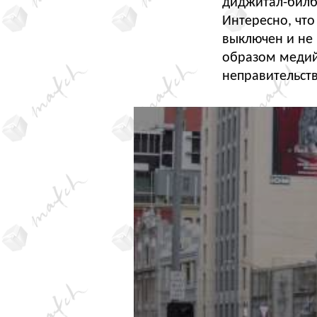
диджитал-билб
Интересно, чт
выключен и не
образом медий
неправительст