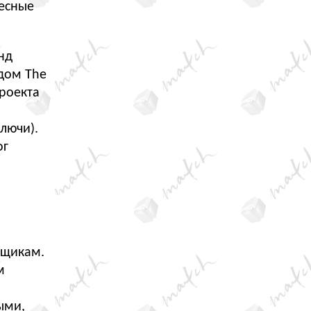
ресные
нд
дом The
роекта
ключи).
ог
вщикам.
м
ыми,