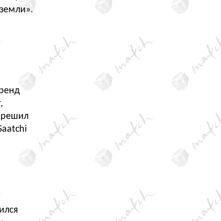
 земли».
бренд
,
и решил
aatchi
ился