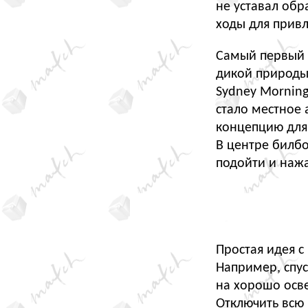
не уставал об
ходы для прив
Самый первый
дикой природы
Sydney Mornin
стало местное 
концепцию для
В центре билб
подойти и нажа
Простая идея 
Например, спус
на хорошо осв
Отключить всю