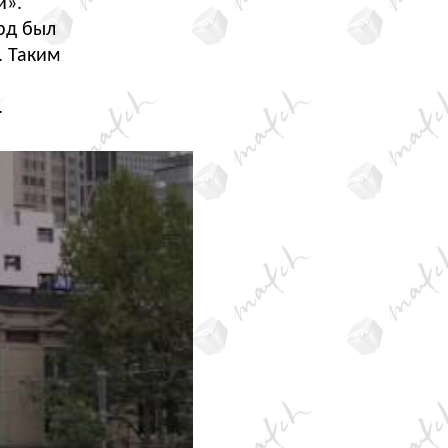
и».
рд был
. Таким
.