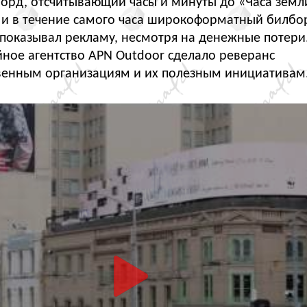
орд, отсчитывающий часы и минуты до «Часа земл
о и в течение самого часа широкоформатный билбо
 показывал рекламу, несмотря на денежные потери
ное агентство APN Outdoor сделало реверанс
венным организациям и их полезным инициативам