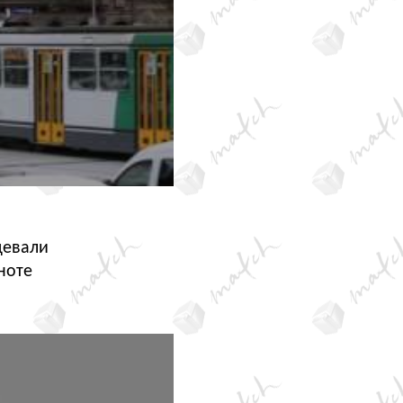
цевали
ноте