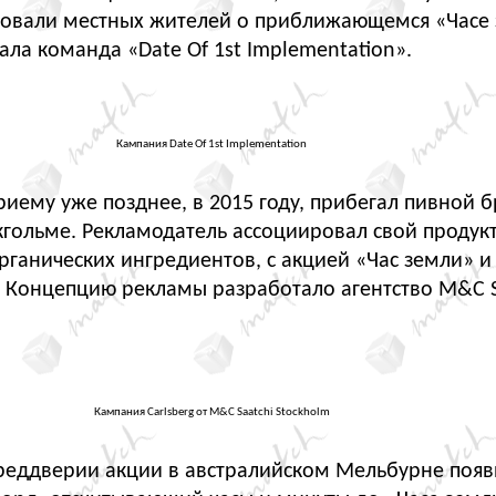
овали местных жителей о приближающемся
«
Часе
ала команда
«
Date Of 1st Implementation».
Кампания Date Of 1st Implementation
иему уже позднее, в 2015 году, прибегал пивной 
окгольме. Рекламодатель ассоциировал свой продукт
рганических ингредиентов, с акцией
«
Час земли» 
. Концепцию рекламы разработало агентство M&C S
Кампания Carlsberg от M&C Saatchi Stockholm
преддверии акции в австралийском Мельбурне появ