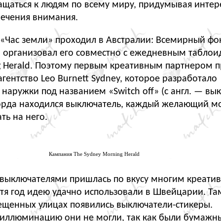
ращаться к людям по всему миру, придумывая инте
лечения внимания.
«
Час земли» проходил в Австралии: Всемирный фо
 организовал его совместно с ежедневным таблои
g Herald. Поэтому первым креативным партнером п
агентство Leo Burnett Sydney, которое разработало
 наружки под названием
«
Switсh off»
(
с англ. — вы
орда находился выключатель, каждый желающий м
ть на него.
Кампания The Sydney Morning Herald
с выключателями пришлась по вкусу многим креати
тя год идею удачно использовали в Швейцарии. Та
ещенных улицах появились выключатели-стикеры.
 иллюминацию они не могли, так как были бумажн