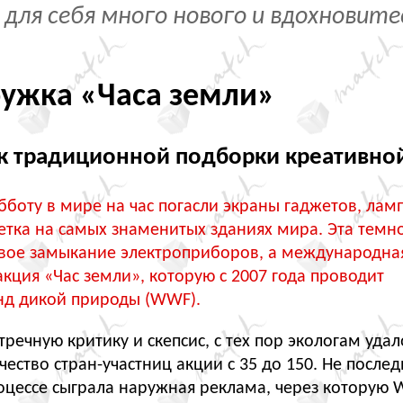
 для себя много нового и вдохновите
ружка «Часа земли»
к традиционной подборки креативно
боту в мире на час погасли экраны гаджетов, лам
етка на самых знаменитых зданиях мира. Эта темн
овое замыкание электроприборов, а международна
акция
«
Час земли», которую с 2007 года проводит
нд дикой природы
(
WWF).
тречную критику и скепсис, с тех пор экологам удал
чество стран-участниц акции с 35 до 150. Не после
роцессе сыграла наружная реклама, через которую