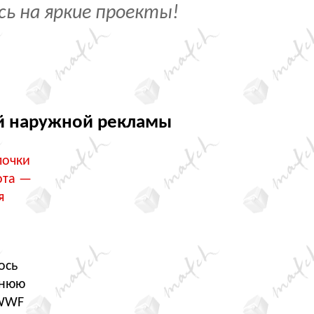
сь на яркие проекты!
й наружной рекламы
почки
ота —
я
ось
днюю
 WWF