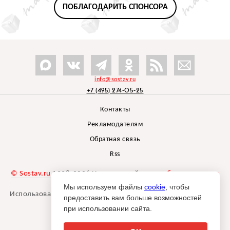
ПОБЛАГОДАРИТЬ СПОНСОРА
info@sostav.ru
+7 (495) 274-05-25
Контакты
Рекламодателям
Обратная связь
Rss
© Sostav.ru
1998-2026 Независимый проект
брендингового
агентства Depot
Мы используем файлы
cookie
, чтобы
Использование материалов Sostav.ru допустимо только при
предоставить вам больше возможностей
указании источника.
при использовании сайта.
Дизайн сайта -
Liqium
.
18+