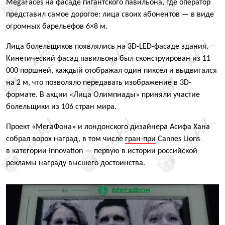
MegaFaces на фасаде гигантского павильона, где оператор
представил самое дорогое: лица своих абонентов — в виде
огромных барельефов 6×8 м.
Лица болельщиков появлялись на 3D-LED-фасаде здания.
Кинетический фасад павильона был сконструирован из 11
000 поршней, каждый отображал один пиксел и выдвигался
на 2 м, что позволяло передавать изображение в 3D-
формате. В акции
«
Лица Олимпиады» приняли участие
болельщики из 106 стран мира.
Проект
«
МегаФона» и лондонского дизайнера Асифа Хана
собрал ворох наград, в том числе
гран-при
Cannes Lions
в категории Innovation — первую в истории российской
рекламы награду высшего достоинства.