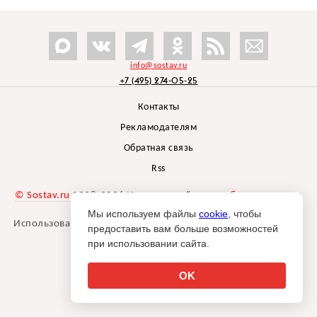
info@sostav.ru
+7 (495) 274-05-25
Контакты
Рекламодателям
Обратная связь
Rss
© Sostav.ru
1998-2026 Независимый проект
брендингового
агентства Depot
Мы используем файлы
cookie
, чтобы
Использование материалов Sostav.ru допустимо только при
предоставить вам больше возможностей
указании источника.
при использовании сайта.
Дизайн сайта -
Liqium
.
18+
OK