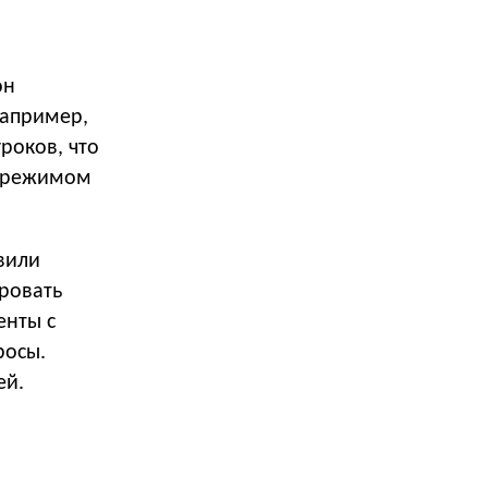
он
например,
уроков, что
м режимом
овили
ровать
енты с
росы.
ей.