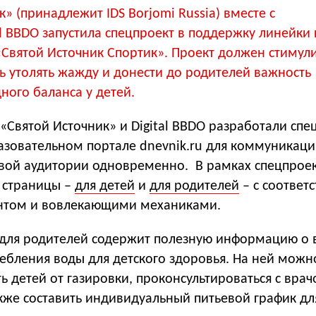
» (принадлежит IDS Borjomi Russia) вместе с
al BBDO запустила спецпроект в поддержку линейки
«Святой Источник Спортик». Проект должен стимул
ь утолять жажду и донести до родителей важность
ного баланса у детей.
Святой Источник» и Digital BBDO разработали спе
зовательном портале dnevnik.ru для коммуникаци
вой аудитории одновременно. В рамках спецпрое
 страницы –
для детей
и
для родителей
– с соответ
нтом и вовлекающими механиками.
для родителей содержит полезную информацию о 
ебления воды для детского здоровья. На ней можн
ть детей от газировки, проконсультироваться с врач
кже составить индивидуальный питьевой график дл