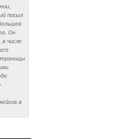
нии,
ый посыл
 большая
та. Он
 в числе
ого
 страницы
ики
обе
о
кейсов в