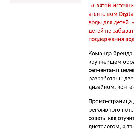
«Святой Источник
агентством Digit
воды для детей 
детей не забыват
поддержания вод
Команда бренда «
крупнейшем обра
сегментами целе
разработаны две
дизайном, конте
Промо-страница 
регулярного потр
советы как отучи
диетологом, а та