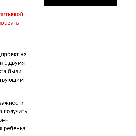
 питьевой
ировать
цпроект на
и с двумя
кта были
ствующим
важности
о получить
ом-
я ребенка.