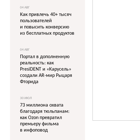
04 АВГ
Как привлечь 40+ тысяч
пользователей
и повысить конверсию
из бесплатных продуктов
04 АВГ
Портал в дополненную
реальность: как
PresiDENT и «Карусель»
создали AR-мир Рыцаря
Фторида
30 ИЮЛ
73 миллиона охвата
благодаря тюльпанам:
как Ozon превратил
премьеру фильма
в инфоповод