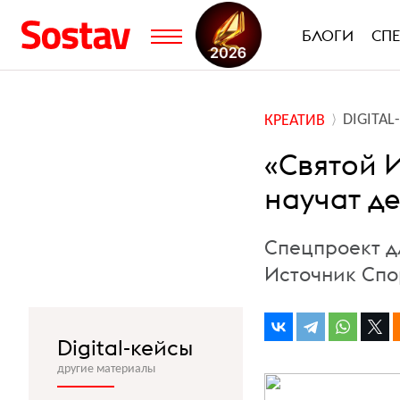
БЛОГИ
СП
DIGITA
КРЕАТИВ
«Святой И
научат де
Спецпроект д
Источник Спо
Digital-кейсы
другие материалы