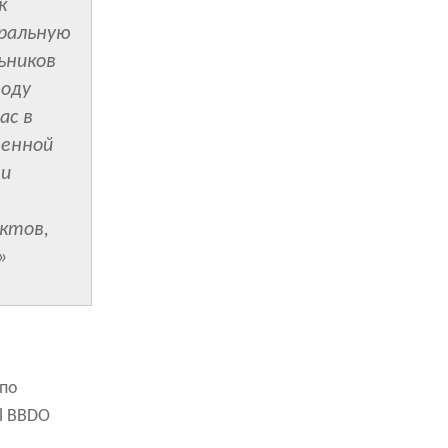
к
ральную
ьников
воду
ас в
венной
ти
ктов,
»
 по
l BBDO