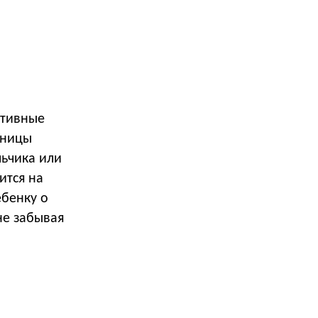
ктивные
аницы
ьчика или
ится на
ебенку о
не забывая