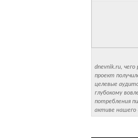
dnevnik.ru, чег
проект получил
целевые аудито
глубокому вовл
потребления пи
активе нашего