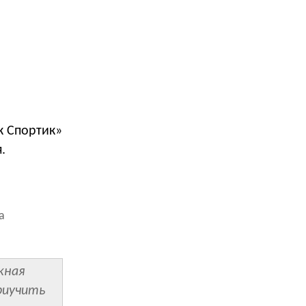
к Спортик»
.
а
жная
приучить