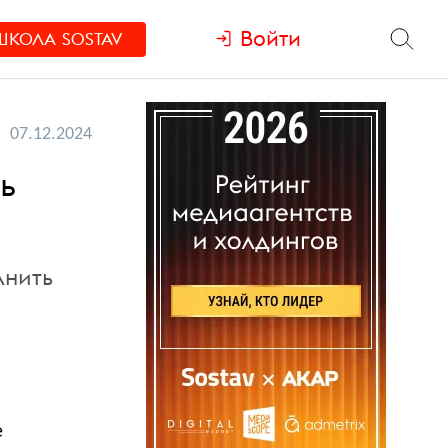
Войти
ШКОЛА
SOSTAV
07.12.2024
ь
лнить
е