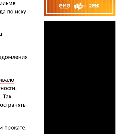
фильме
а по иску
ы,
ведомления
ивало
тности,
. Так
остранять
м прокате.