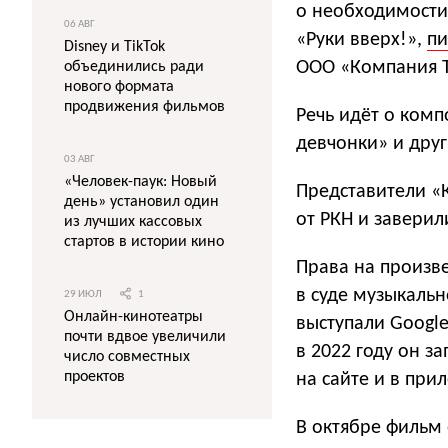
о необходимости
06 АВГ
«Руки вверх!»,
п
Disney и TikTok
ООО «Компания Т
объединились ради
нового формата
продвижения фильмов
Речь идёт о комп
девчонки» и друг
03 АВГ
«Человек-паук: Новый
Представители «
день» установил один
от РКН и заверил
из лучших кассовых
стартов в истории кино
Права на произве
в суде музыкальн
29 ИЮЛ
1
Онлайн-кинотеатры
выступали Google
почти вдвое увеличили
в 2022 году он 
число совместных
проектов
на сайте и в при
В октябре фильм 