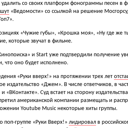
 удалить со своих платформ фонограммы песен в 
ишут
«Ведомости» со ссылкой на решение Мосгорсуд
оп7».
озициях «Чужие губы», «Крошка моя», «Ну где же т
ие, которые звучат в фильме.
Кинопоиска» и Start уже подтвердили получение у
и, что оно будет исполнено.
дения «Руки вверх!» на протяжении трех лет
отста
ое издательство «Джем». В числе ответчиков, в час
 и «ВКонтакте». Суд встает на сторону издательства
запретил американской компании размещать и распр
ложении Youtube Music некоторые хиты группы.
о поп-группе «Руки Вверх!»
лидировал
в российско