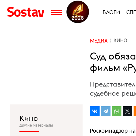
БЛОГИ
СП
КИНО
МЕДИА
Суд обяз
фильм «Ру
Представител
судебное реш
Кино
другие материалы
Роскомнадзор на