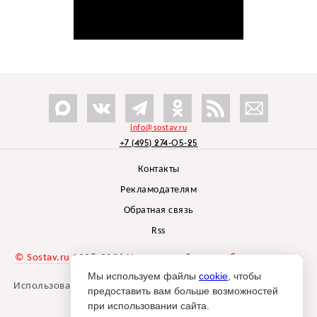
info@sostav.ru
+7 (495) 274-05-25
Контакты
Рекламодателям
Обратная связь
Rss
© Sostav.ru
1998-2026 Независимый проект
брендингового
агентства Depot
Мы используем файлы
cookie
, чтобы
Использование материалов Sostav.ru допустимо только при
предоставить вам больше возможностей
указании источника.
при использовании сайта.
Дизайн сайта -
Liqium
.