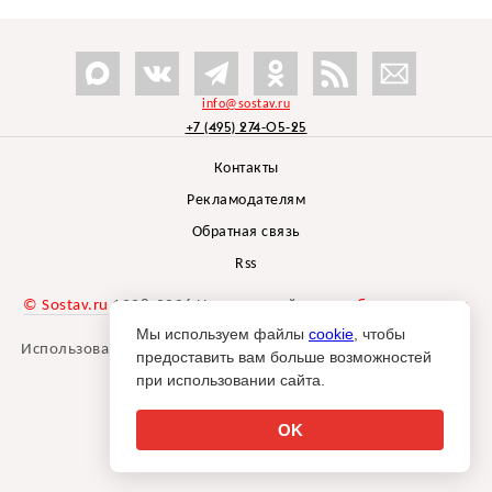
info@sostav.ru
+7 (495) 274-05-25
Контакты
Рекламодателям
Обратная связь
Rss
© Sostav.ru
1998-2026 Независимый проект
брендингового
агентства Depot
Мы используем файлы
cookie
, чтобы
Использование материалов Sostav.ru допустимо только при
предоставить вам больше возможностей
указании источника.
при использовании сайта.
Дизайн сайта -
Liqium
.
18+
OK