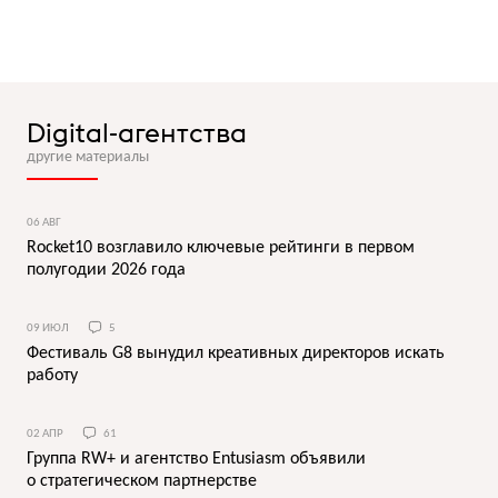
Digital-агентства
другие материалы
06 АВГ
Rocket10 возглавило ключевые рейтинги в первом
полугодии 2026 года
09 ИЮЛ
5
Фестиваль G8 вынудил креативных директоров искать
работу
02 АПР
61
Группа RW+ и агентство Entusiasm объявили
о cтратегическом партнерстве