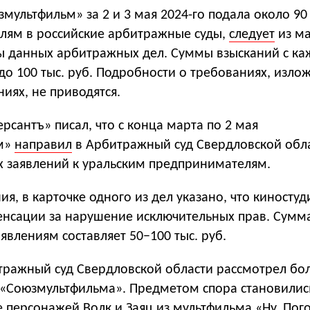
мультфильм» за 2 и 3 мая 2024-го подала около 90
лям в российские арбитражные суды,
следует
из м
ы данных арбитражных дел. Суммы взысканий с ка
до 100 тыс. руб. Подробности о требованиях, изло
ниях, не приводятся.
сантъ» писал, что с конца марта по 2 мая
м»
направил
в Арбитражный суд Свердловской обл
х заявлений к уральским предпринимателям.
я, в карточке одного из дел указано, что киностуд
енсации за нарушение исключительных прав. Сумм
явлениям составляет 50−100 тыс. руб.
итражный суд Свердловской области рассмотрел бо
м «Союзмультфильма». Предметом спора становилис
 персонажей Волк и Заяц из мультфильма «Ну, Пого