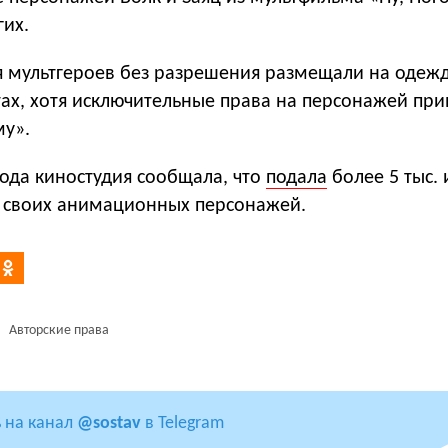
гих.
я мультгероев без разрешения размещали на одеж
тах, хотя исключительные права на персонажей пр
у».
года киностудия сообщала, что
подала
более 5 тыс. 
а своих анимационных персонажей.
Авторские права
 на канал
@sostav
в Telegram