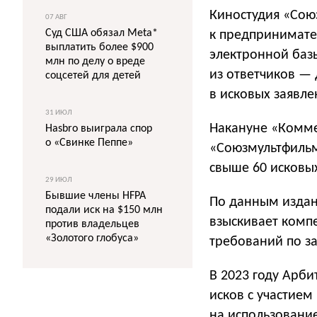
Киностудия «Союз
07 АВГ
Суд США обязал Meta*
к предпринимате
выплатить более $900
электронной баз
млн по делу о вреде
из ответчиков — 
соцсетей для детей
в исковых заявле
31 ИЮЛ
Накануне «Коммер
Hasbro выиграла спор
о «Свинке Пеппе»
«Союзмультфиль
свыше 60 исковы
29 ИЮЛ
Бывшие члены HFPA
По данным издани
подали иск на $150 млн
взыскивает комп
против владельцев
«Золотого глобуса»
требований по за
В 2023 году Арб
исков с участие
на использование