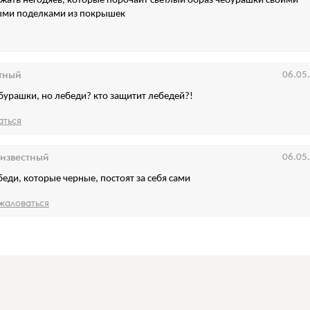
жать негодяев, которые порочаит светлый образ чебурашки своими
ми поделками из покрышек
тный
06.05
бурашки, но лебеди? кто защитит лебедей?!
аться
известный
06.05
беди, которые черные, постоят за себя сами
жаловаться