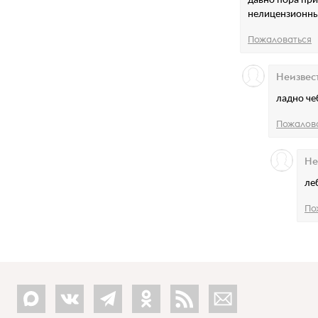
давно пора при
нелицензионны
Пожаловаться
Неизвес
ладно че
Пожалов
Не
ле
По