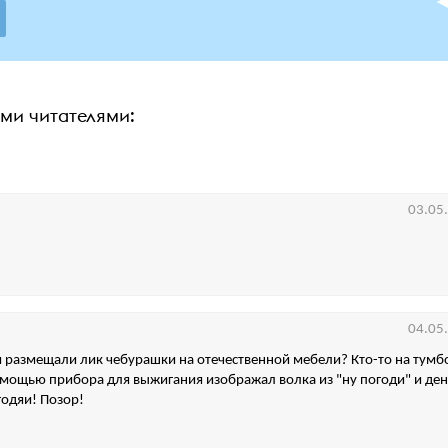
ими читателями:
03.05
04.05
 размещали лик чебурашки на отечественной мебели? Кто-то на тумб
омощью прибора для выжигания изображал волка из "ну погоди" и ден
годяи! Позор!