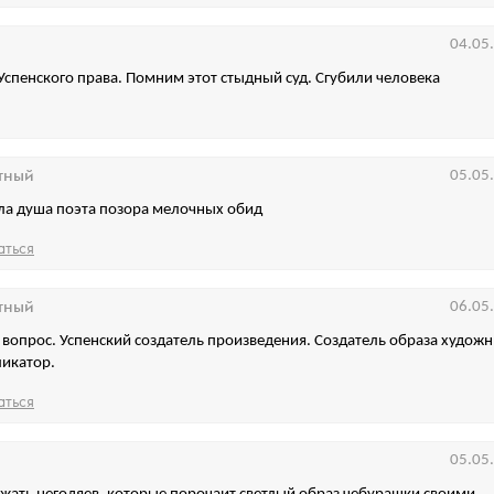
04.05
Успенского права. Помним этот стыдный суд. Сгубили человека
тный
05.05
ла душа поэта позора мелочных обид
аться
тный
06.05
вопрос. Успенский создатель произведения. Создатель образа худож
икатор.
аться
05.05