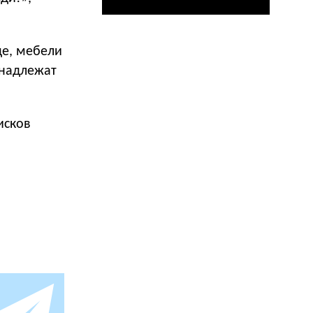
де, мебели
инадлежат
исков