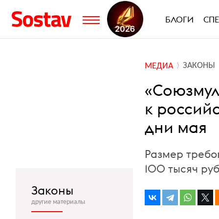
БЛОГИ
СП
ЗАКОНЫ
МЕДИА
«Союзмул
к россий
дни мая
Размер требо
100 тысяч ру
Законы
другие материалы