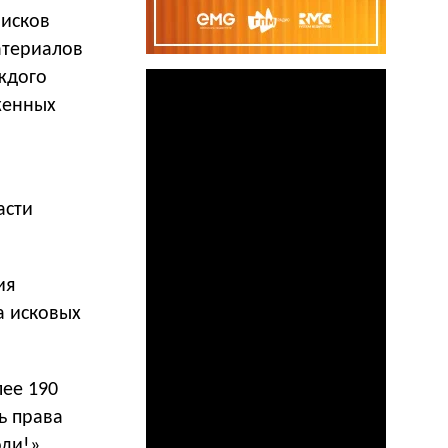
 исков
атериалов
ждого
женных
асти
ия
а исковых
лее 190
ь права
ди!»,