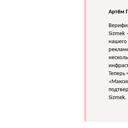
Артём 
Верифи
Sizmek
нашего
рекламо
несколь
инфраст
Теперь 
«Макси
подтве
Sizmek.