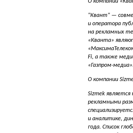
О компании «Кв
"Квант" — совме
и оператора пуб
на рекламных те
«Кванта» являют
«МаксимаТелеком
Fi, а также мед
«Газпром-медиа»
О компании Sizm
Sizmek является
рекламными разм
специализируетс
и аналитике, дин
года. Список гло