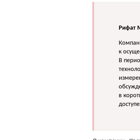
Рифат 
Компан
к осуще
В перио
техноло
измерен
обсужд
в корот
доступе