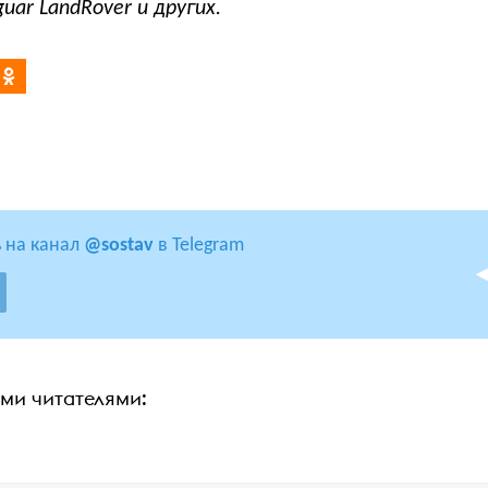
uar LandRover и других.
 на канал
@sostav
в Telegram
ими читателями: