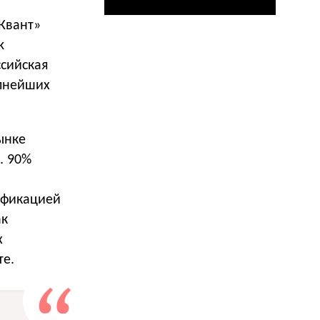
«Квант»
k
сийская
упнейших
ынке
. 90%
ификацией
ак
х
те.