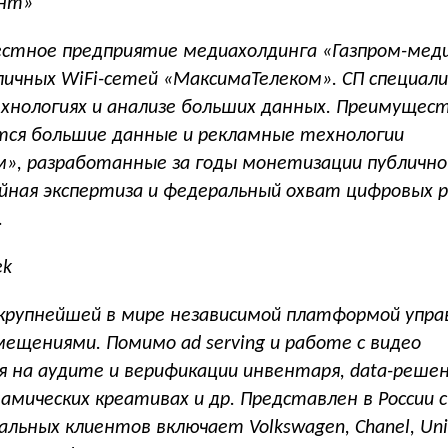
ант»
стное предприятие медиахолдинга «Газпром-мед
личных WiFi-сетей «МаксимаТелеком». СП специал
хнологиях и анализе больших данных. Преимущес
ся большие данные и рекламные технологии
», разработанные за годы монетизации публично
ийная экспертиза и федеральный охват цифровых р
.
ek
 крупнейшей в мире независимой платформой упра
ещениями. Помимо ad serving и работе с видео
я на аудите и верификации инвентаря, data-реше
амических креативах и др. Представлен в России с
бальных клиентов включает Volkswagen, Chanel, Unil