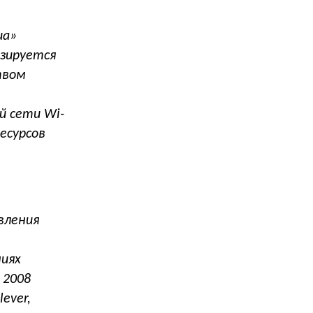
иа»
изируется
твом
й сети Wi-
есурсов
вления
ниях
 2008
ever,