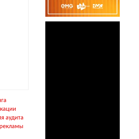
нга
икации
ля аудита
 рекламы