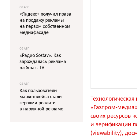
08 АВГ
«Яндекс» получил права
на продажу рекламы
на первом собственном
медиафасаде
06 АВГ
«Радио Sostav»: Как
зарождалась реклама
на Smart TV
05 АВГ
Как пользователи
маркетплейса стали
Технологическая
героями реалити
«Газпром-медиа»
в наружной рекламе
своих ресурсов к
и верификации п
(viewability), до