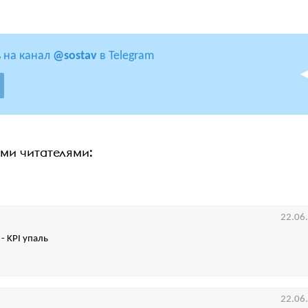
 на канал
@sostav
в Telegram
ими читателями:
22.06
- KPI упаль
22.06