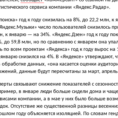
ователей,
сообщает
«Коммерсант» со ссылкой на д
тистического сервиса компании «Яндекс.Радар».
оиска» год к году снизилась на 8%, до 22,2 млн, к
«Яндекс.Музыки» число пользователей снизилось п
лн, к январю — на 34%. «Яндекс.Дзен» год к году по
, до 59,8 млн, но по сравнению с январем она упал
 по всем проектам «Яндекса» год к году вырос на 
к январю снизился на 4%. В «Яндексе» утверждают, ч
 обработке данных, «она касается оценки аудитор
жений, данные будут пересчитаны за март, апрель
ерты связывают снижение показателей с сезоннос
пример, в январе люди больше сидели дома и чащ
рвисами компании, а в мае у них было больше воз
здок. Отсутствие же существенной разницы весенни
ошлом году объясняется изоляцией. По словам ген