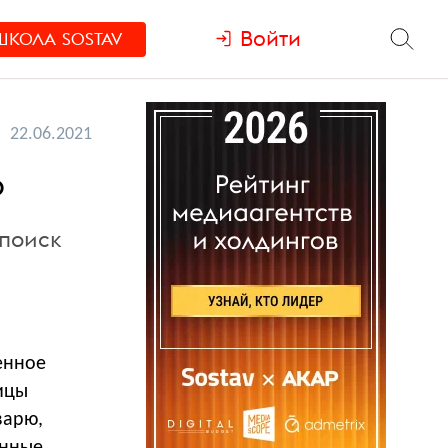
Войти
ШКОЛА
SOSTAV
22.06.2021
ю
 поиск
енное
ницы
варю,