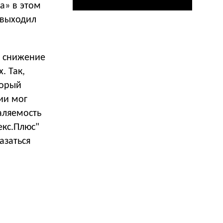
а» в этом
 выходил
т снижение
. Так,
торый
ии мог
аляемость
екс.Плюс"
азаться