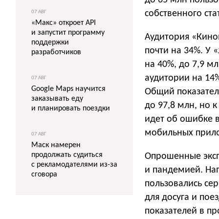
до 65 млн польз
собственного ста
07 АВГ
«Макс» откроет API
и запустит программу
Аудитория «Киноп
поддержки
почти на 34%. У 
разработчиков
на 40%, до 7,9 м
аудитории на 14%
07 АВГ
Google Maps научится
Общий показатель
заказывать еду
до 97,8 млн, но 
и планировать поездки
идет об ошибке в
мобильных прило
07 АВГ
Маск намерен
продолжать судиться
Опрошенные эксп
с рекламодателями из-за
и пандемией. На
сговора
пользовались се
для досуга и пое
показателей в пр