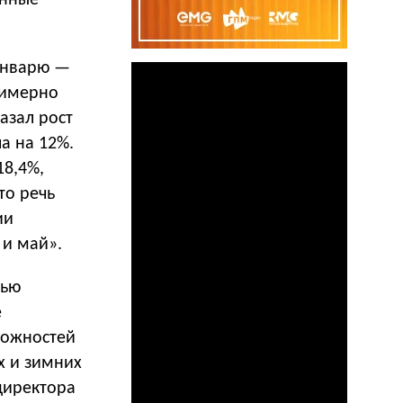
анные
 январю —
римерно
казал рост
а на 12%.
18,4%,
то речь
ии
 и май».
тью
е
можностей
х и зимних
директора