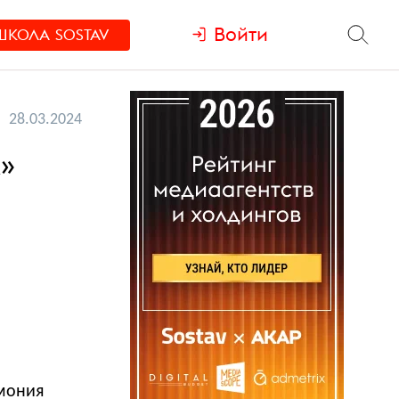
Войти
ШКОЛА
SOSTAV
28.03.2024
»
емония