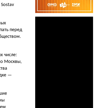
Sostav
мых
пать перед
обществом.
х числе:
во Москвы,
ства
адке —
чшие
ны
ием