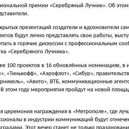
иональной премии «Серебряный Лучник». Об этом 
дставители.
ткрытых презентаций создатели и вдохновители са
ктов будут лично представлять свои работы, высту
упать в горячие дискуссии с профессиональным со
тка «Серебряного Лучника».
е 100 проектов в 16 обновлённых номинациях, в и
», «Тинькофф», «Аэрофлот», «Сибур», правительст
орникель», «Авито», ВТБ, коммуникационные агент
. В этом году мероприятия пройдут на новой площ
тся церемония награждения в «Метрополе», где лу
ссионалы в индустрии коммуникаций будут отмече
градами. Этот вечер станет не только празднован