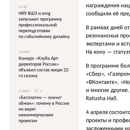
награждения нац
05 АВГ
сообщили её пре
НИУ ВШЭ и emg
запускают программу
профессиональной
В рамках дней о
переподготовки
резонансных прое
по событийному дизайну
экспертами и вст
На кону — статуэ
31 ИЮЛ
Конкурс «Клуба Арт-
директоров России»
В программе боле
объявил состав жюри 22-
«Сбер», «Газпром
го сезона
«ВКонтакте», «Н
и многие другие
31 ИЮЛ
1
«Бесплатно — значит
Ratusha Hall.
обман»: почему в России
не верят
4 апреля состои
некоммерческим
проекты и профе
проектам
заслуженными на