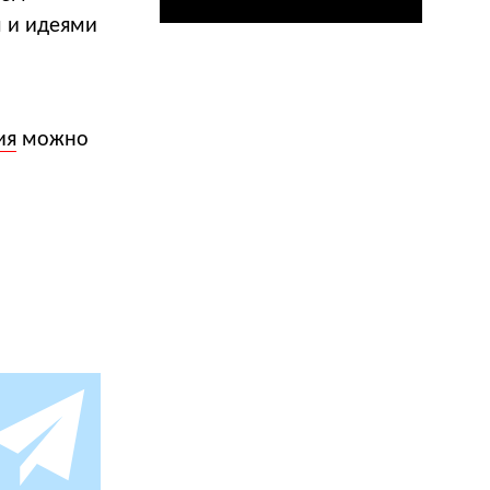
м и идеями
ия
можно