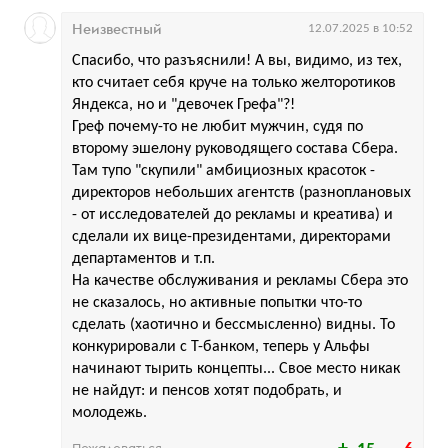
Неизвестный
12.07.2025 в 10:52
Спасибо, что разъяснили! А вы, видимо, из тех,
кто считает себя круче на только желторотиков
Яндекса, но и "девочек Грефа"?!
Греф почему-то не любит мужчин, судя по
второму эшелону руководящего состава Сбера.
Там тупо "скупили" амбициозных красоток -
директоров небольших агентств (разноплановых
- от исследователей до рекламы и креатива) и
сделали их вице-президентами, директорами
департаментов и т.п.
На качестве обслуживания и рекламы Сбера это
не сказалось, но активные попытки что-то
сделать (хаотично и бессмысленно) видны. То
конкурировали с Т-банком, теперь у Альфы
начинают тырить концепты... Свое место никак
не найдут: и пенсов хотят подобрать, и
молодежь.