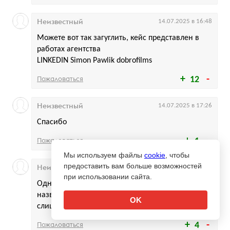
Неизвестный
14.07.2025 в 16:48
Можете вот так загуглить, кейс представлен в
работах агентства
LINKEDIN Simon Pawlik dobrofilms
Пожаловаться
12
Неизвестный
14.07.2025 в 17:26
Спасибо
Пожаловаться
1
Мы используем файлы
cookie
, чтобы
предоставить вам больше возможностей
Неизвестный
14.07.2025 в 14:41
при использовании сайта.
Однажды я собеседовался в сбер. По зарплате
назвал стандарт по рынку. Мне сказали "Это
OK
слишком" и отказали. Так куда мне идти?
Пожаловаться
4