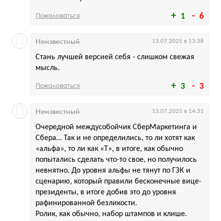
Пожаловаться
1
6
Неизвестный
13.07.2025 в 13:38
Стань лучшей версией себя - слишком свежая
мысль.
Пожаловаться
3
3
Неизвестный
13.07.2025 в 14:31
Очередной междусобойчик СберМаркетинга и
Сбера… Так и не определились, то ли хотят как
«альфа», то ли как «Т», в итоге, как обычно
попытались сделать что-то свое, но получилось
невнятно. До уровня альфы не тянут по ГЗК и
сценарию, который правили бесконечные вице-
президенты, в итоге добив это до уровня
рафинированной безликости.
Ролик, как обычно, набор штампов и клише.