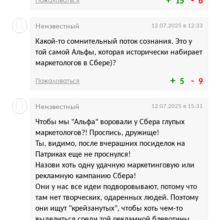
Пожаловаться
15
6
Неизвестный
12.07.2025 в 12:33
Какой-то сомнительный поток сознания. Это у
той самой Альфы, которая исторически набирает
маркетологов в Сбере)?
Пожаловаться
5
9
Неизвестный
12.07.2025 в 15:31
Чтобы мы "Альфа" воровали у Сбера глупых
маркетологов?! Проспись, дружище!
Ты, видимо, после вчерашних посиделок на
Патриках еще не проснулся!
Назови хоть одну удачную маркетинговую или
рекламную кампанию Сбера!
Они у нас все идеи подворовывают, потому что
там нет творческих, одаренных людей. Поэтому
они ищут "крейзанутых", чтобы хоть чем-то
выделиться среди той рекламной блевотины,