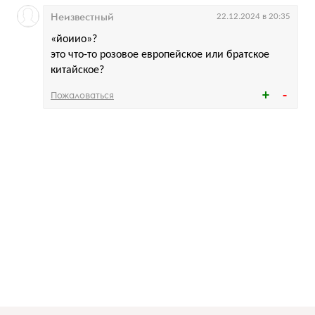
Неизвестный
22.12.2024 в 20:35
«йоиио»?
это что-то розовое европейское или братское
китайское?
Пожаловаться