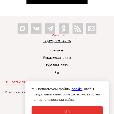
info@sostav.ru
+7 (495) 274-05-25
Контакты
Рекламодателям
Обратная связь
Rss
© Sostav.ru
1998-2026 Независимый проект
брендингового
агентства Depot
Мы используем файлы
cookie
, чтобы
Использование материалов Sostav.ru допустимо только при
предоставить вам больше возможностей
указании источника.
при использовании сайта.
Дизайн сайта -
Liqium
.
18+
OK