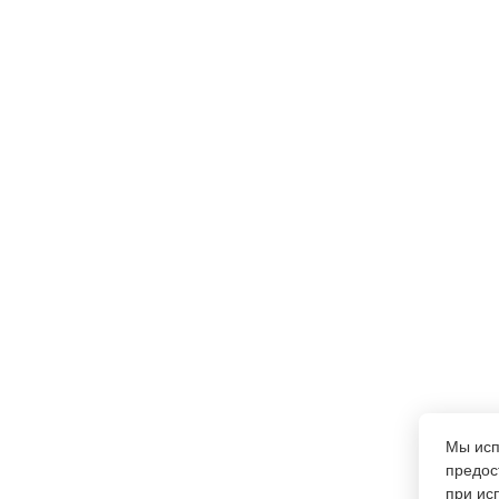
Мы ис
предос
при ис