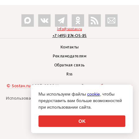
info@sostav.ru
+7 (495) 274-05-25
Контакты
Рекламодателям
Обратная связь
Rss
© Sostav.ru
1998-2026 Независимый проект
брендингового
агентства Depot
Мы используем файлы
cookie
, чтобы
Использование материалов Sostav.ru допустимо только при
предоставить вам больше возможностей
указании источника.
при использовании сайта.
Дизайн сайта -
Liqium
.
18+
OK