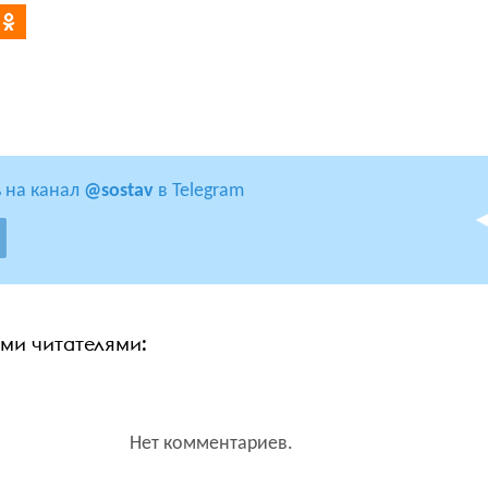
 на канал
@sostav
в Telegram
ими читателями:
Нет комментариев.