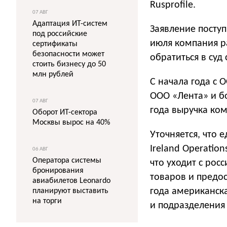
Rusprofile.
07 АВГ
Адаптация ИТ-систем
Заявление поступ
под российские
июля компания р
сертификаты
безопасности может
обратиться в суд
стоить бизнесу до 50
млн рублей
С начала года с 
ООО «Лента» и бо
07 АВГ
года выручка ком
Оборот ИТ-сектора
Москвы вырос на 40%
Уточняется, что 
Ireland Operation
06 АВГ
Оператора системы
что уходит с росс
бронирования
товаров и предос
авиабилетов Leonardo
года американск
планируют выставить
на торги
и подразделения 