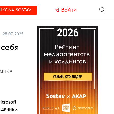
Войти
ШКОЛА
SOSTAV
28.07.2025
 себя
анк»
crosoft
з данных