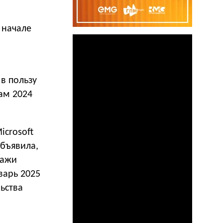
 начале
 в пользу
ам 2024
icrosoft
объявила,
дажи
варь 2025
ьства