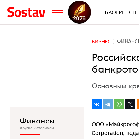
БЛОГИ
СП
ФИНАНС
БИЗНЕС
Российска
банкрот
Основным кре
Финансы
ООО «Майкрософт
другие материалы
Corporation, под