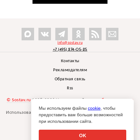
info@sostav.ru
+7 (495) 274-05-25
Контакты
Рекламодателям
Обратная связь
Rss
© Sostav.ru
1998-2026 Независимый проект
брендингового
агентства Depot
Мы используем файлы
cookie
, чтобы
Использование материалов Sostav.ru допустимо только при
предоставить вам больше возможностей
указании источника.
при использовании сайта.
Дизайн сайта -
Liqium
.
18+
OK