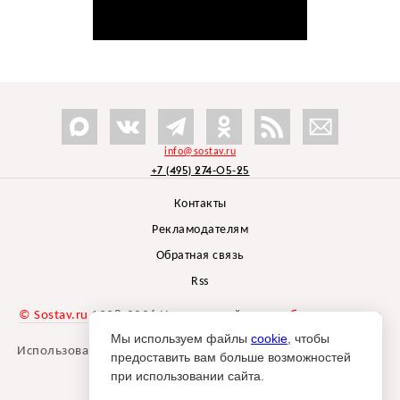
info@sostav.ru
+7 (495) 274-05-25
Контакты
Рекламодателям
Обратная связь
Rss
© Sostav.ru
1998-2026 Независимый проект
брендингового
агентства Depot
Мы используем файлы
cookie
, чтобы
Использование материалов Sostav.ru допустимо только при
предоставить вам больше возможностей
указании источника.
при использовании сайта.
Дизайн сайта -
Liqium
.