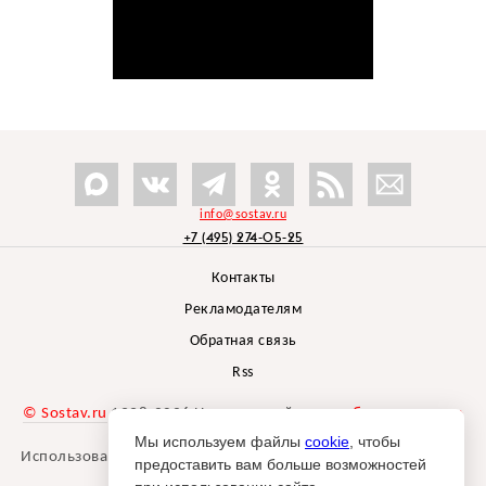
info@sostav.ru
+7 (495) 274-05-25
Контакты
Рекламодателям
Обратная связь
Rss
© Sostav.ru
1998-2026 Независимый проект
брендингового
агентства Depot
Мы используем файлы
cookie
, чтобы
Использование материалов Sostav.ru допустимо только при
предоставить вам больше возможностей
указании источника.