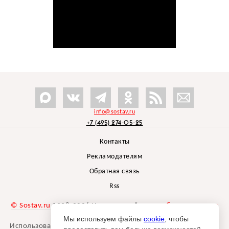
info@sostav.ru
+7 (495) 274-05-25
Контакты
Рекламодателям
Обратная связь
Rss
© Sostav.ru
1998-2026 Независимый проект
брендингового
агентства Depot
Мы используем файлы
cookie
, чтобы
Использование материалов Sostav.ru допустимо только при