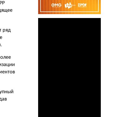
PP
одящее
т ряд
е
.
более
изации
ументов
рупный
едав