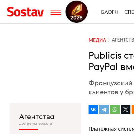
БЛОГИ
СП
АГЕНТСТ
МЕДИА
Publicis
PayPal в
Французский 
клиентов у б
Агентства
другие материалы
Платежная систе