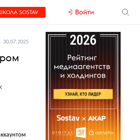
Войти
ШКОЛА
SOSTAV
30.07.2025
ером
х
аккаунтом