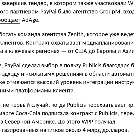
s, завершив тендер, в котором также участвовали W
того партнером PayPal было агентство GroupM, вх
ообщает
AdAge.
аботать команда агентства Zenith, которое уже веде
лиентов. Контракт охватывает медиапланировани
ы в ключевых регионах — от США до Европы и Азии
 PayPal сделал выбор в пользу Publicis благодаря 
подходу и «сильным» решениям в области автомат
кже отмечается высокий уровень интеграции инстр
енними платформами клиента.
 не первый случай, когда Publicis перехватывает к
марте Coca-Cola подписала контракт с Publicis, пер
 в Северной Америке. До этого WPP
получал
я газированных напитков около 4 млрд долларов.