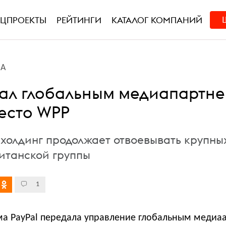
ЕЦПРОЕКТЫ
РЕЙТИНГИ
КАТАЛОГ КОМПАНИЙ
ВА
 стал глобальным медиапартн
место WPP
холдинг продолжает отвоевывать крупны
ританской группы
1
ма PayPal передала управление глобальным медиа