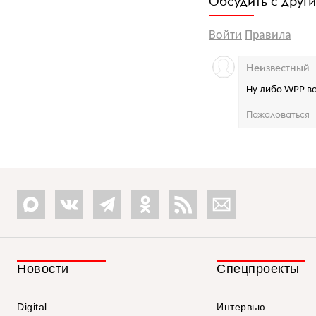
Обсудить с друг
Войти
Правила
Неизвестный
Ну либо WPP во
Пожаловаться
Новости
Спецпроекты
Digital
Интервью