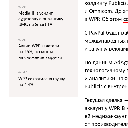
холдингу Publici
07 АВГ
и Omnicom. До э
MediaHills усилит
в WPP. Об этом
с
аудиторную аналитику
UMG на Smart TV
С PayPal будет р
07 АВГ
международных к
Акции WPP взлетели
и закупку реклам
на 26%, несмотря
на снижение выручки
По данным AdAge,
технологичному 
06 АВГ
и аналитики. Та
WPP сократила выручку
на 4,4%
Publicis с внутр
Текущая сделка —
аккаунт у WPP. В 
ей медиааккаунт
от производител