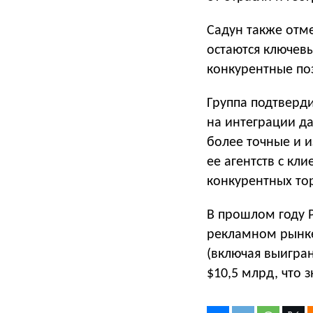
Садун также отме
остаются ключев
конкурентные по
Группа подтверди
на интеграции д
более точные и 
ее агентств с кл
конкурентных то
В прошлом году P
рекламном рынке
(включая выигра
$10,5 млрд, что 