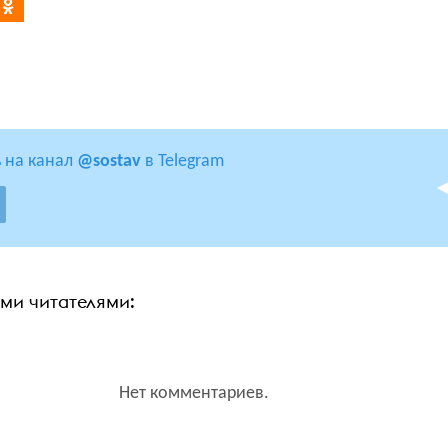
 на канал
@sostav
в Telegram
ими читателями:
Нет комментариев.