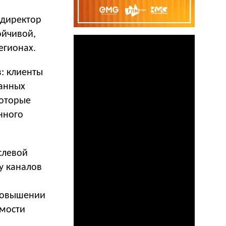
 директор
ойчивой,
егионах.
: клиенты
данных
которые
нного
слевой
у каналов
 повышении
имости