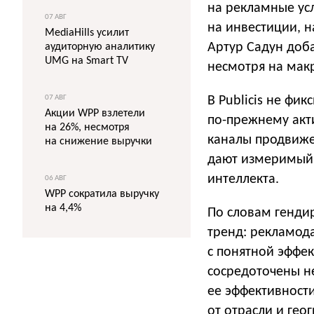
на рекламные усл
07 АВГ
на инвестиции, 
MediaHills усилит
Артур Садун доба
аудиторную аналитику
UMG на Smart TV
несмотря на мак
07 АВГ
В Publicis не ф
Акции WPP взлетели
по-прежнему акт
на 26%, несмотря
каналы продвиже
на снижение выручки
дают измеримый р
интеллекта.
06 АВГ
WPP сократила выручку
на 4,4%
По словам гендир
тренд: рекламод
с понятной эффек
сосредоточены н
ее эффективности
от отрасли и гео