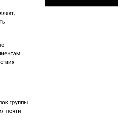
ллект,
ть
ую
лиентам
ствия
лок группы
ил почти