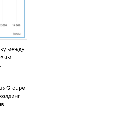
лку между
чевым
ь
cis Groupe
 холдинг
ив