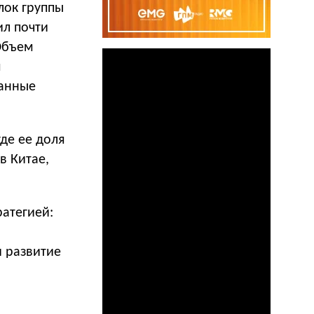
лок группы
ил почти
 Объем
м
данные
де ее доля
в Китае,
.
ратегией:
и развитие