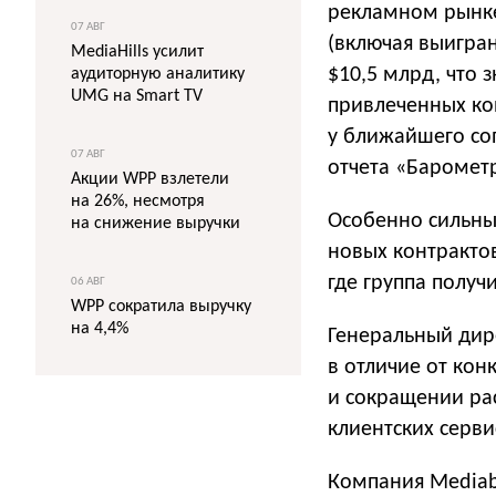
рекламном рынке
07 АВГ
(включая выигра
MediaHills усилит
$10,5 млрд, что 
аудиторную аналитику
UMG на Smart TV
привлеченных ко
у ближайшего со
07 АВГ
отчета «Барометр
Акции WPP взлетели
на 26%, несмотря
Особенно сильны
на снижение выручки
новых контрактов
где группа получ
06 АВГ
WPP сократила выручку
на 4,4%
Генеральный дире
в отличие от кон
и сокращении рас
клиентских серви
Компания Mediabr