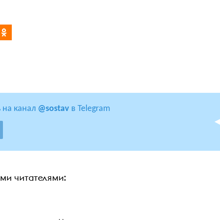
 на канал
@sostav
в Telegram
ими читателями: