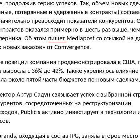
, продолжив серию успехов. Так, объем новых сде
нные, потерянные и удержанные контракты) состав
значительно превосходит показатели конкурентов.
нтрактов оказался примерно в шесть раз выше, че
перника. Об этом
пишет
Mediapost со ссылкой на 
 новых заказов» от Comvergence.
е позиции компания продемонстрировала в США, г
 выросла с 36% до 42%. Также укрепилось влияние 
ила около пятой части бюджетов по новым сделкам
ктор Артур Садун связывает успех с выбранной ст
курентов, сосредоточенных на реструктуризации
ходов, Publicis активно инвестирует в технологии 
сов.
ands, входящая в состав IPG, заняла второе место