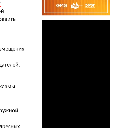
т
ой
равить
азмещения
дателей.
екламы
аружной
адресных