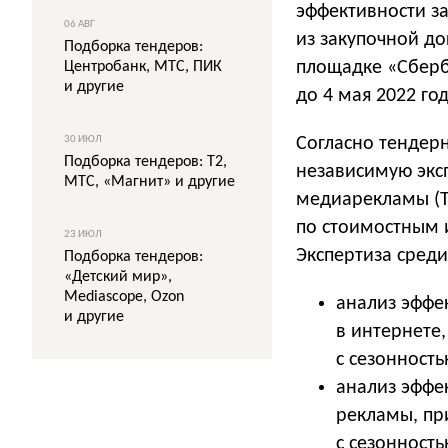
эффективности з
06 АВГ
из закупочной д
Подборка тендеров:
площадке «Сберб
Центробанк, МТС, ПИК
и другие
до 4 мая 2022 год
30 ИЮЛ
Согласно тендер
Подборка тендеров: T2,
независимую экс
МТС, «Магнит» и другие
медиарекламы (ТВ
по стоимостным 
23 ИЮЛ
Экспертиза среди
Подборка тендеров:
«Детский мир»,
Mediascope, Ozon
анализ эффе
и другие
в интернете
с сезонность
анализ эффе
рекламы, пр
с сезонност