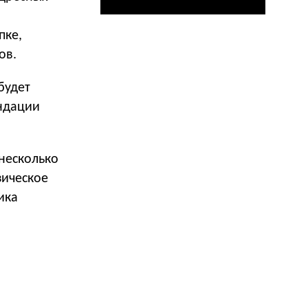
пке,
ов.
будет
ндации
несколько
зическое
ика