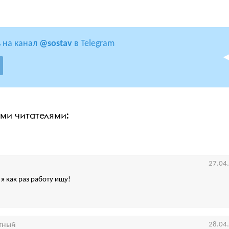
 на канал
@sostav
в Telegram
ими читателями:
27.04
я как раз работу ищу!
тный
28.04