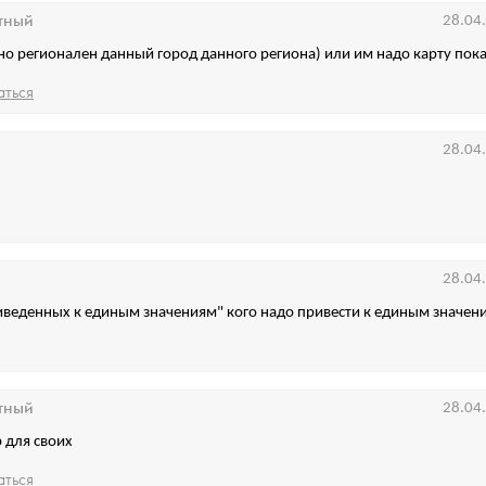
тный
28.04
но регионален данный город данного региона) или им надо карту пока
аться
28.04
28.04
риведенных к единым значениям" кого надо привести к единым значен
тный
28.04
 для своих
аться