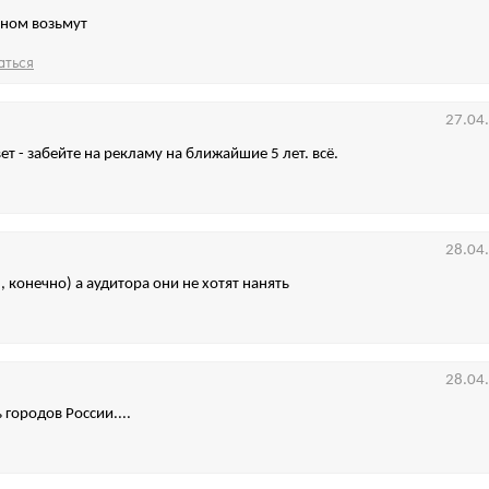
ном возьмут
аться
27.04
т - забейте на рекламу на ближайшие 5 лет. всё.
28.04
, конечно) а аудитора они не хотят нанять
28.04
 городов России....