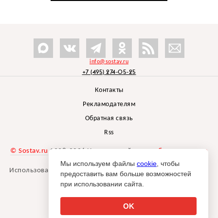
info@sostav.ru
+7 (495) 274-05-25
Контакты
Рекламодателям
Обратная связь
Rss
© Sostav.ru
1998-2026 Независимый проект
брендингового
агентства Depot
Мы используем файлы
cookie
, чтобы
Использование материалов Sostav.ru допустимо только при
предоставить вам больше возможностей
указании источника.
при использовании сайта.
Дизайн сайта -
Liqium
.
18+
OK