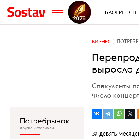
БЛОГИ
СП
ПОТРЕБ
БИЗНЕС
Перепрод
выросла 
Спекулянты п
число концер
Потребрынок
другие материалы
За девять месяце