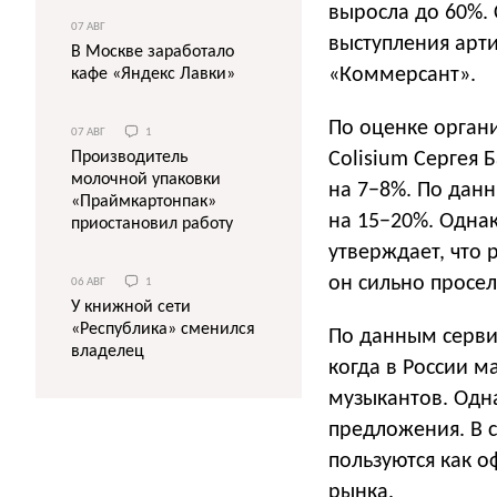
выросла до 60%. 
07 АВГ
выступления арти
В Москве заработало
«Коммерсант».
кафе «Яндекс Лавки»
По оценке орган
07 АВГ
1
Colisium Сергея 
Производитель
молочной упаковки
на 7−8%. По данн
«Праймкартонпак»
на 15−20%. Одна
приостановил работу
утверждает, что 
он сильно просел
06 АВГ
1
У книжной сети
«Республика» сменился
По данным сервис
владелец
когда в России 
музыкантов. Одн
предложения. В с
пользуются как о
рынка.