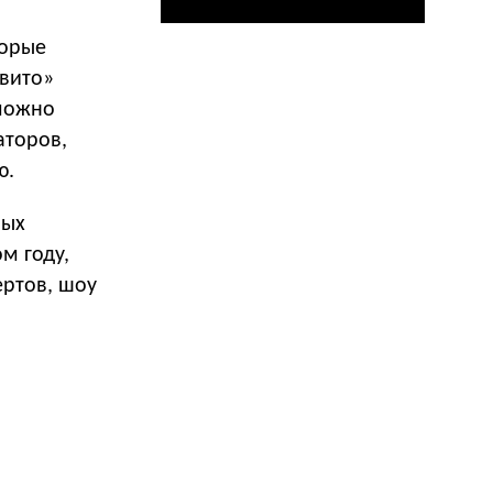
торые
вито»
 можно
аторов,
ю.
ных
м году,
ертов, шоу