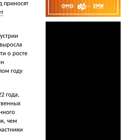
д приносят
ет
устрии
 выросла
ти о росте
ин
лом году
2 года,
твенных
енного
к, чем
частники