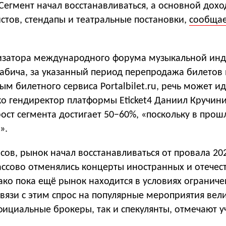
Сегмент начал восстанавливаться, а основной дохо
стов, стендапы и театральные постановки,
сообща
изатора международного форума музыкальной инд
Бабича, за указанный период перепродажа билетов
ым билетного сервиса Portalbilet.ru, речь может ид
ко гендиректор платформы Eticket4 Даниил Кручин
рост сегмента достигает 50−60%, «поскольку в прош
».
ов, рынок начал восстанавливаться от провала 202
массово отменялись концерты иностранных и отечес
ако пока ещё рынок находится в условиях огранич
вязи с этим спрос на популярные мероприятия вели
фициальные брокеры, так и спекулянты, отмечают у