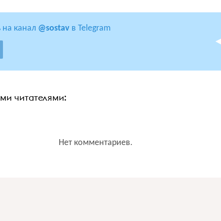
 на канал
@sostav
в Telegram
ими читателями:
Нет комментариев.