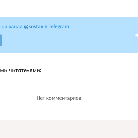
 на канал
@sostav
в Telegram
ими читателями:
Нет комментариев.