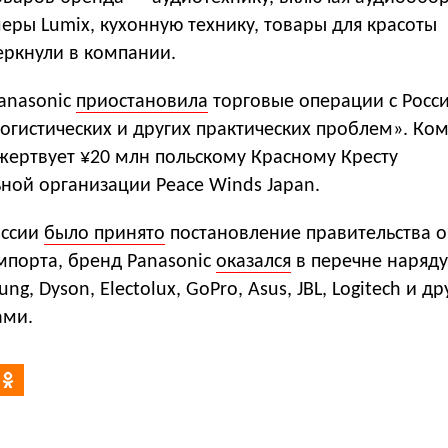
меры Lumix, кухонную технику, товары для красоты
еркнули в компании.
anasonic
приостановила
торговые операции с Росси
огистических и других практических проблем». Ко
жертвует ¥20 млн польскому Красному Кресту
ной организации Peace Winds Japan.
оссии
было принято
постановление правительства 
мпорта, бренд Panasonic
оказался
в перечне наряду 
ung, Dyson, Electolux, GoPro, Asus, JBL, Logitech и д
ами.