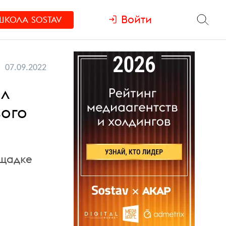
Войти
ШКОЛА
SOSTAV
07.09.2022
ил
вого
ощадке