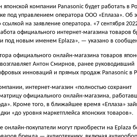
 японской компании Panasonic будет работать в Р
ке под управлением оператора ООО «Еплаза». Об 
 ссылкой на заявление оператора. «7 сентября 202
работа официального интернет-магазина товаров 
ии под новым именем Eplaza», — указано в сообще
ора официального онлайн-магазина товаров япон
 возглавляет Антон Смирнов, ранее руководивший
фровых инноваций и прямых продаж Panasonic в Р
компании, интернет-магазин «полностью сохранит
матрицу официального онлайн-магазина, работав
года». Кроме того, в ближайшее время «Еплаза» зай
дки «до уровня маркетплейса японских товаров».
е онлайн-покупатели могут приобрести на Eplaza бо
варов бренда — аудиотехнику, включая аудиообо