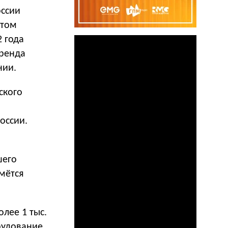
оссии
этом
2 года
бренда
нии.
ского
оссии.
шего
мётся
лее 1 тыс.
рудование