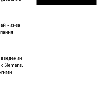
ей «из-за
мпания
о введении
с Siemens,
ругими