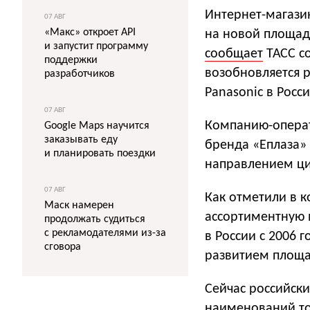
Интернет-магазин
07 АВГ
«Макс» откроет API
на новой площад
и запустит программу
сообщает
ТАСС со
поддержки
возобновляется 
разработчиков
Panasonic в Росс
07 АВГ
Компанию-операт
Google Maps научится
заказывать еду
бренда «Еплаза»
и планировать поездки
направлением ци
07 АВГ
Как отметили в 
Маск намерен
ассортиментную 
продолжать судиться
с рекламодателями из-за
в России с 2006 
сговора
развитием площа
Сейчас российски
наименований то